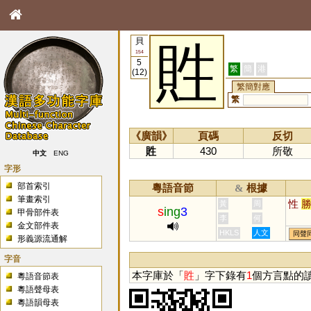
貝
貹
154
5
繁
簡
港
(12)
繁簡對應
繁
《廣韻》
頁碼
反切
貹
430
所敬
中文
ENG
字形
部首索引
粵語音節
根據
&
筆畫索引
性
黃
周
s
ing
3
甲骨部件表
李
何
金文部件表
HKLS
人文
同聲
形義源流通解
字音
本字庫於「
貹
」字下錄有
1
個方言點的
粵語音節表
粵語聲母表
粵語韻母表