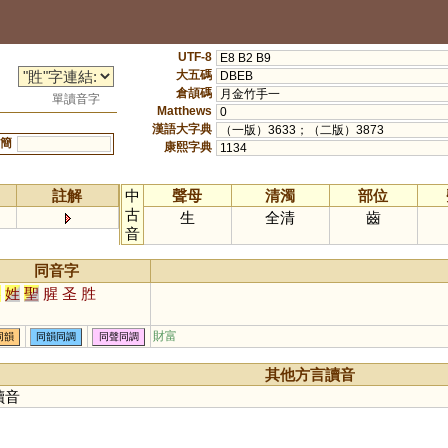
UTF-8
E8 B2 B9
大五碼
DBEB
倉頡碼
月金竹手一
單讀音字
Matthews
0
漢語大字典
（一版）3633；（二版）3873
簡
康熙字典
1134
註解
中
聲母
清濁
部位
古
生
全清
齒
音
同音字
勝
姓
聖
腥
圣
胜
財富
同韻
同韻同調
同聲同調
其他方言讀音
讀音