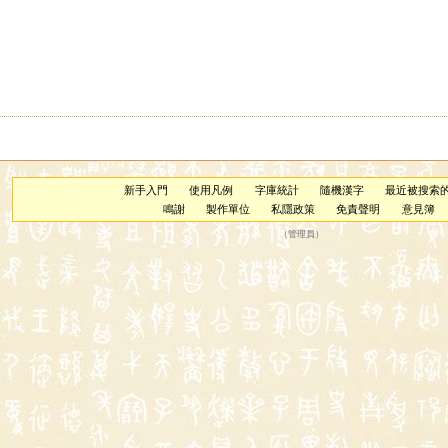
新手入門
使用凡例
字庫統計
隨機漢字
最近被搜索
鳴謝
製作單位
私隱政策
免責聲明
意見簿
（
管理員
）