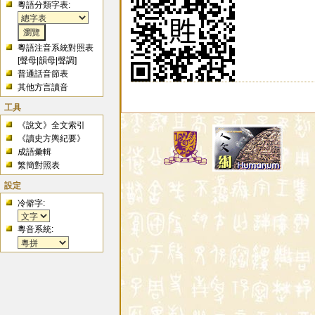
粵語分類字表:
粵語注音系統對照表
[
聲母
|
韻母
|
聲調
]
普通話音節表
其他方言讀音
工具
《說文》全文索引
《讀史方輿紀要》
成語彙輯
繁簡對照表
設定
冷僻字:
粵音系統: