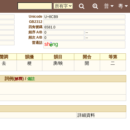
普
粵
Unicode
U+8CB9
GB2312
四角號碼
6581.0
頻序 A/B
0
--
頻次 A/B
0
--
普通話
sh
ng
聲調
韻攝
韻目
開合
等第
去
梗
庚
/
映
開
二
詞例(
) /
解釋
備註
詳細資料