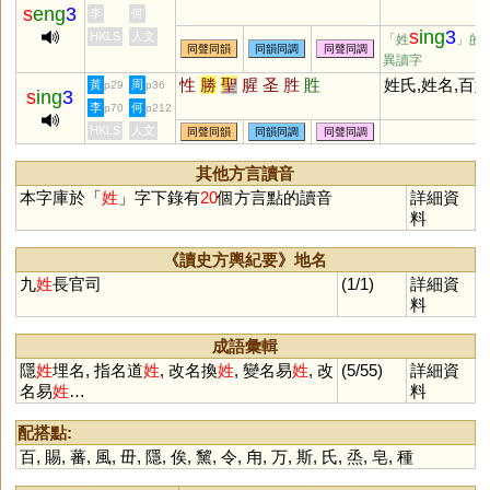
s
eng
3
李
何
s
ing
3
HKLS
人文
「姓
」的
同聲同韻
同韻同調
同聲同調
異讀字
性
勝
聖
腥
圣
胜
貹
姓氏,姓名,百
黃
周
p29
p36
s
ing
3
李
何
p70
p212
HKLS
人文
同聲同韻
同韻同調
同聲同調
其他方言讀音
本字庫於「
姓
」字下錄有
20
個方言點的讀音
詳細資
料
《讀史方輿紀要》地名
九
姓
長官司
(1/1)
詳細資
料
成語彙輯
隱
姓
埋名, 指名道
姓
, 改名換
姓
, 變名易
姓
, 改
(5/55)
詳細資
名易
姓
…
料
配搭點:
百
,
賜
,
蕃
,
風
,
毌
,
隱
,
俟
,
黧
,
令
,
甪
,
万
,
斯
,
氏
,
烝
,
皂
,
種