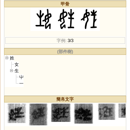
甲骨
字例:
3/3
(部件樹)
姓
女
生
屮
一
簡帛文字