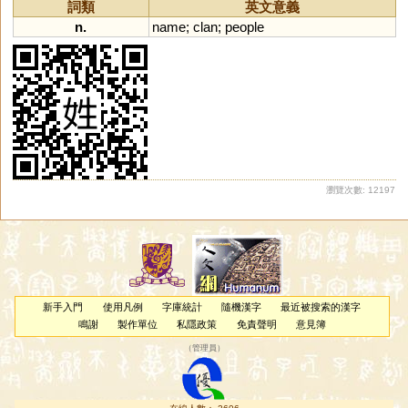
詞類
英文意義
n.
name
;
clan
;
people
瀏覽次數: 12197
新手入門
使用凡例
字庫統計
隨機漢字
最近被搜索的漢字
鳴謝
製作單位
私隱政策
免責聲明
意見簿
（
管理員
）