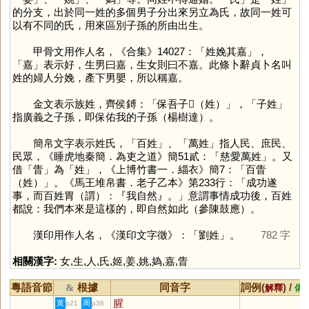
的分支，出於同一姓的多個男子分出來另立為氏，故同一姓可
以有不同的氏，用來區別子孫的所由出生。
甲骨文用作人名，《合集》14027：「姓娩其嘉」，
「
嘉
」表示好，生男曰嘉，生女則曰不嘉。此條卜辭貞卜名叫
姓的婦人分娩，產下男嬰，所以稱嘉。
金文表示族姓，齊侯鎛：「保吾子𠇷（姓）」，「子姓」
指廣義之子孫，即保佑我的子孫（楊樹達）。
簡帛文字表示姓氏，「百姓」、「萬姓」指人民、庶民、
民眾，《睡虎地秦簡．為吏之道》簡51貳：「慈愛萬姓」。又
借「
眚
」為「
姓
」，《上博竹書一．緇衣》簡7：「百眚
（姓）」。《馬王堆帛書．老子乙本》第233行：「成功遂
事，而百姓胃（謂）：『我自然』。」意謂事情成功後，百姓
都說：我們本來是這樣的，即自然如此（參陳鼓應）。
漢印用作人名，《漢印文字徵》：「劉姓」。
782 字
相關漢字:
女
,
生
,
人
,
氏
,
姬
,
姜
,
姚
,
媯
,
嘉
,
眚
粵語音節
根據
同音字
詞例(
) /
&
解釋
備
腥
黃
周
p21
p36