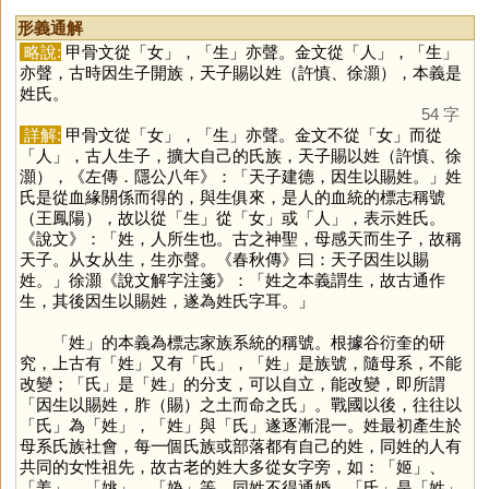
形義通解
略說:
甲骨文從「
女
」，「
生
」亦聲。金文從「
人
」，「
生
」
亦聲，古時因生子開族，天子賜以姓（許慎、徐灝），本義是
姓氏。
54 字
詳解:
甲骨文從「
女
」，「
生
」亦聲。金文不從「
女
」而從
「
人
」，古人生子，擴大自己的氏族，天子賜以姓（許慎、徐
灝），《左傳．隱公八年》：「天子建德，因生以賜姓。」姓
氏是從血緣關係而得的，與生俱來，是人的血統的標志稱號
（王鳳陽），故以從「
生
」從「
女
」或「
人
」，表示姓氏。
《說文》：「姓，人所生也。古之神聖，母感天而生子，故稱
天子。从女从生，生亦聲。《春秋傳》曰：天子因生以賜
姓。」徐灝《說文解字注箋》：「姓之本義謂生，故古通作
生，其後因生以賜姓，遂為姓氏字耳。」
「
姓
」的本義為標志家族系統的稱號。根據谷衍奎的研
究，上古有「
姓
」又有「
氏
」，「
姓
」是族號，隨母系，不能
改變；「
氏
」是「
姓
」的分支，可以自立，能改變，即所謂
「因生以賜姓，胙（賜）之土而命之氏」。戰國以後，往往以
「
氏
」為「
姓
」，「
姓
」與「
氏
」遂逐漸混一。姓最初產生於
母系氏族社會，每一個氏族或部落都有自己的姓，同姓的人有
共同的女性祖先，故古老的姓大多從女字旁，如：「
姬
」、
「
姜
」、「
姚
」、「
媯
」等。同姓不得通婚。「
氏
」是「
姓
」