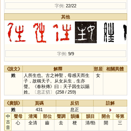
字例:
22/22
其他
字例:
9/9
《說文》
解釋
部居
相關異體
姓
人所生也。古之神聖，母感天而生
女
子，故稱天子。从女从生，生亦
聲。《春秋傳》曰：天子因生以賜
姓。
〔息正切〕
(258 / 259)
《廣韻》
頁碼
反切
註解
姓
431
息正
中
聲母
清濁
部位
聲調
韻攝
韻目
開合
等第
古
心
全清
齒
去
梗
清
/
勁
開
三
音