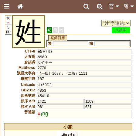
普
粵
女
姓
38
5
繁
簡
港
異讀字
(8)
繁簡對應
繁
簡
UTF-8
E5 A7 93
大五碼
A96D
倉頡碼
女竹手一
Matthews
2770
漢語大字典
（一版）1037；（二版）1111
康熙字典
187
Unicode
U+59D3
GB2312
4853
四角號碼
4541.0
頻序 A/B
1421
1109
頻次 A/B
961
631
普通話
x
ng
小篆