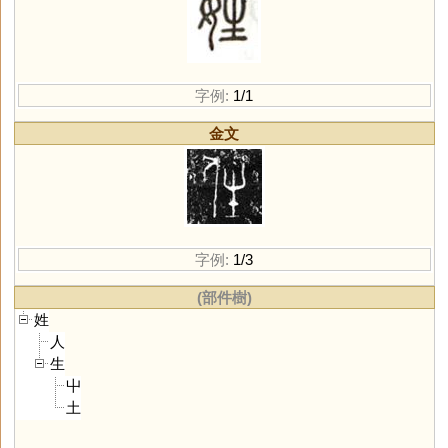
字例:
1/1
金文
字例:
1/3
(部件樹)
姓
人
生
屮
土