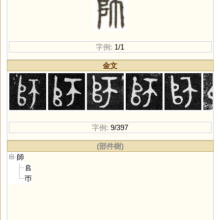
字例:
1/1
金文
字例:
9/397
(部件樹)
師
𠂤
帀