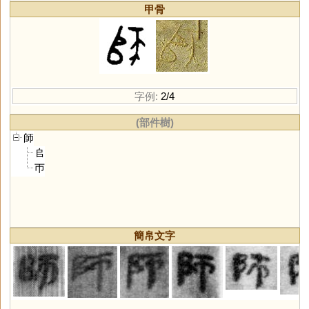
甲骨
字例:
2/4
(部件樹)
師
𠂤
帀
簡帛文字