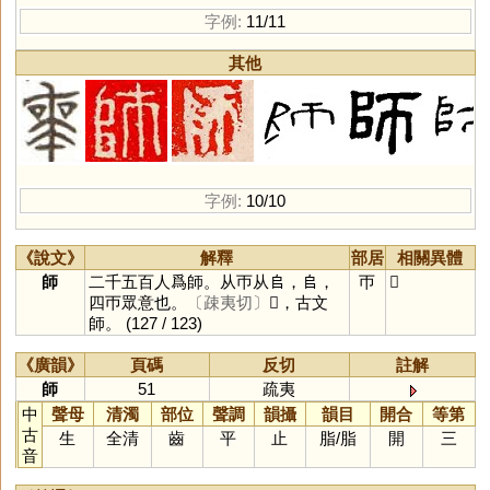
字例:
11/11
其他
字例:
10/10
《說文》
解釋
部居
相關異體
師
二千五百人爲師。从帀从𠂤，𠂤，
帀
𠦵
四帀眾意也。
〔疎夷切〕
𠦵，古文
師。
(127 / 123)
《廣韻》
頁碼
反切
註解
師
51
疏夷
中
聲母
清濁
部位
聲調
韻攝
韻目
開合
等第
古
生
全清
齒
平
止
脂
/
脂
開
三
音