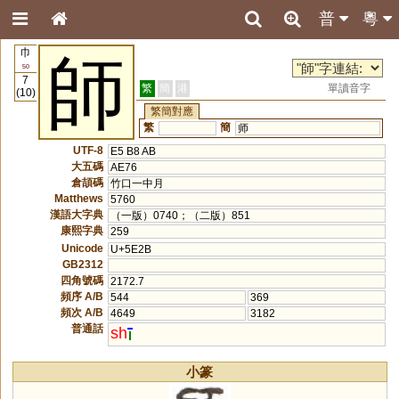
普
粵
巾
師
50
7
繁
簡
港
單讀音字
(10)
繁簡對應
繁
簡
师
UTF-8
E5 B8 AB
大五碼
AE76
倉頡碼
竹口一中月
Matthews
5760
漢語大字典
（一版）0740；（二版）851
康熙字典
259
Unicode
U+5E2B
GB2312
四角號碼
2172.7
頻序 A/B
544
369
頻次 A/B
4649
3182
普通話
sh
小篆