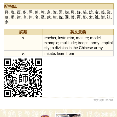
配搭點:
拜
,
班
,
鏢
,
廚
,
導
,
傅
,
教
,
京
,
篙
,
罟
,
鞠
,
興
,
好
,
犒
,
雄
,
友
,
義
,
業
,
藥
,
拳
,
律
,
老
,
侔
,
名
,
巫
,
武
,
牧
,
倪
,
圃
,
誓
,
禪
,
塾
,
太
,
祧
,
謝
,
祖
,
宗
詞類
英文意義
n.
teacher
,
instructor
,
master
;
model
,
example
;
multitude
;
troops
,
army
;
capital
city
;
a
division
in
the
Chinese
army
v.
imitate
,
learn
from
瀏覽次數: 33081