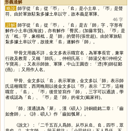
形義通解
略說:
師字從「
𠂤
」從「
帀
」，「
𠂤
」是小土阜，「
帀
」是聲
符。由於軍旅駐紮多據土阜以守，故本義是軍隊。
46 字
詳解:
師字從「
𠂤
」從「
帀
」，「
𠂤
」是古「
師
」字，字形有
解作小土阜(孫海波)，亦有解作「臀尻」(加藤常賢)。「
帀
」是
古「
柢
」字，象根柢，是「
師
」的聲符(張世超)。由於軍旅駐
紮多據土阜以守，故後來「
𠂤
」遂解作「
師
」。
甲骨文用義不詳，金文多表示職官名，為軍事長官，兼掌
行政及教育，又稱「師氏」，仲枏氏鬲：「師湯父有𤔲仲枏父
乍寶鬲」；又表示師旅、軍隊，中山王圓壺：「䢦(率)師征郾
(燕)」；又用作人名。
甲骨、金文多以「
𠂤
」表示軍旅，金文多以「
師
」表示師
氏這種職官，西周晚期以後金文多以「
帀
」表示「工帀」這種
職官，「
𠂤
」、「
帀
」後世皆寫作「
師
」，三字可以通讀，學
者或認為「
𠂤
」、「
帀
」是「
師
」的省文(戴家祥)。
「
師
」漢通讀為「
犀
」，漢《碩人》詩銅鏡銘二章：「齒
如會師」，《詩．碩人》作「齒如瓠犀」。
《說文》：「二千五百人爲師。从帀从𠂤。𠂤，四帀，眾
意也。𠦵，古文師。」段玉裁注：「小司徒曰：五人爲伍，五