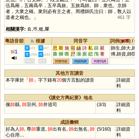
伍爲兩，五兩爲卒，五卒爲旅。五旅爲師。師，衆也。京師
者，大衆之稱。衆則必有主之者。周禮師氏注曰：師，敎人以
道者之稱也。」
461 字
相關漢字:
𠂤
,
帀
,
柢
,
犀
粵語音節
根據
同音字
詞例(
) /
&
解釋
備
思
斯
施
司
絲
詩
私
篩
屍
師生,師大,師
黃
周
p23
p47
s
i
1
撕
獅
嘶
尸
溮
廝
鍶
鳲
蓍
傅,師資,師院,
李
何
p258
p161
颸
釃
澌
鉈
罳
鷥
絁
緦
鰤
𠱾
師父,師範
HKLS
人文
同聲同韻
同韻同調
同聲同調
帀
恖
㕧
厶
𤔲
𠂤
湤
禠
泀
鸍
簁
襹
鼶
蟴
褷
螄
楒
榹
蕬
其他方言讀音
磃
蜤
鶳
箷
俬
鉰
僿
邿
禗
本字庫於「
師
」字下錄有
20
個方言點的讀音
詳細資
虒
偲
凘
葹
料
《讀史方輿紀要》地名
偃
師
縣,
師
宗州,
師
井巡司
(3/3)
詳細資
料
成語彙輯
好為人
師
, 尊
師
重道,
師
出有名,
師
出無名,
師
(5/160)
詳細資
心自用…
料