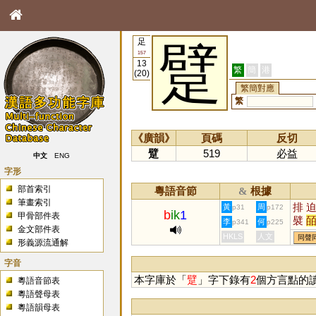
足
躄
157
13
繁
簡
港
(20)
繁簡對應
繁
《廣韻》
頁碼
反切
躄
519
必益
中文
ENG
字形
部首索引
粵語音節
根據
&
筆畫索引
排
黃
周
p31
p172
b
ik
1
甲骨部件表
襞
李
何
p341
p225
金文部件表
擗
HKLS
人文
同聲
形義源流通解
字音
本字庫於「
躄
」字下錄有
2
個方言點的
粵語音節表
粵語聲母表
粵語韻母表