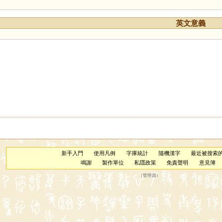
英文意義
新手入門
使用凡例
字庫統計
隨機漢字
最近被搜索
鳴謝
製作單位
私隱政策
免責聲明
意見簿
（
管理員
）