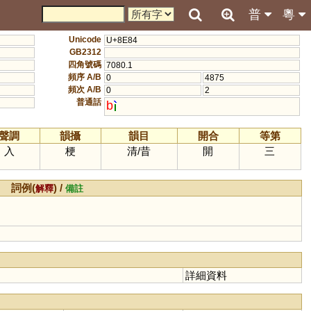
普
粵
Unicode
U+8E84
GB2312
四角號碼
7080.1
頻序 A/B
0
4875
頻次 A/B
0
2
普通話
b
聲調
韻攝
韻目
開合
等第
入
梗
清
/
昔
開
三
詞例(
) /
解釋
備註
詳細資料