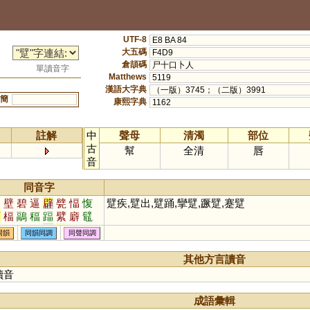
UTF-8
E8 BA 84
大五碼
F4D9
倉頡碼
尸十口卜人
單讀音字
Matthews
5119
漢語大字典
（一版）3745；（二版）3991
簡
康熙字典
1162
註解
中
聲母
清濁
部位
古
幫
全清
唇
音
同音字
迫
壁
碧
逼
辟
甓
愊
愎
躄疾,躄出,躄踊,攣躄,蹶躄,蹇躄
皕
楅
鶝
稫
踾
繴
廦
鼊
綼
腷
湢
揊
偪
璧
同韻
同韻同調
同聲同調
其他方言讀音
讀音
成語彙輯