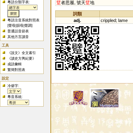
粵語分類字表:
躄
者思履, 號天
躄
地
詞類
adj.
crippled
;
lame
粵語注音系統對照表
[
聲母
|
韻母
|
聲調
]
普通話音節表
其他方言讀音
工具
《說文》全文索引
《讀史方輿紀要》
成語彙輯
繁簡對照表
設定
冷僻字:
粵音系統: