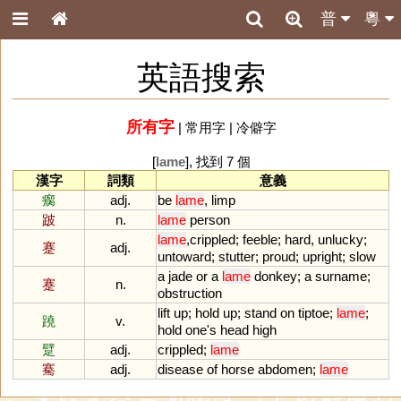
普
粵
英語搜索
所有字
|
常用字
|
冷僻字
[
lame
], 找到 7 個
漢字
詞類
意義
瘸
adj.
be
lame
,
limp
跛
n.
lame
person
lame
,
crippled
;
feeble
;
hard
,
unlucky
;
蹇
adj.
untoward
;
stutter
;
proud
;
upright
;
slow
a
jade
or
a
lame
donkey
;
a
surname
;
蹇
n.
obstruction
lift
up
;
hold
up
;
stand
on
tiptoe
;
lame
;
蹺
v.
hold
one
'
s
head
high
躄
adj.
crippled
;
lame
騫
adj.
disease
of
horse
abdomen
;
lame