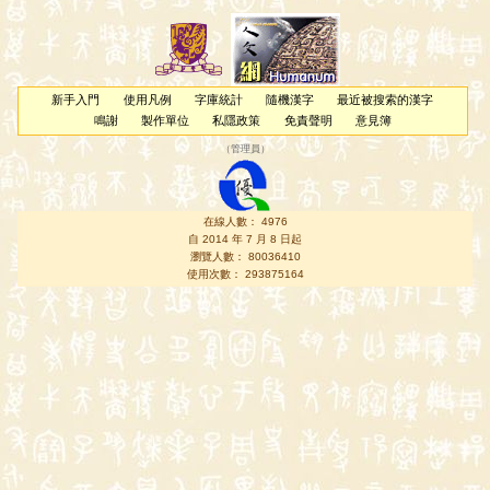
新手入門
使用凡例
字庫統計
隨機漢字
最近被搜索的漢字
鳴謝
製作單位
私隱政策
免責聲明
意見簿
（
管理員
）
在線人數： 4976
自 2014 年 7 月 8 日起
瀏覽人數： 80036410
使用次數： 293875164