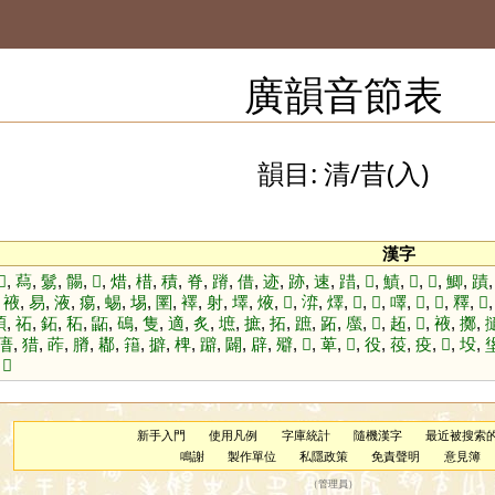
廣韻音節表
韻目: 清/昔(入)
漢字
𩍆
,
蕮
,
鬄
,
䯜
,
𩾼
,
焟
,
棤
,
積
,
脊
,
蹐
,
借
,
迹
,
跡
,
速
,
踖
,
𪃹
,
鰿
,
𧐐
,
𩺀
,
鯽
,
蹟
,
䘸
,
易
,
液
,
痬
,
蜴
,
埸
,
圛
,
襗
,
射
,
墿
,
焲
,
𥜃
,
㴒
,
燡
,
𦔥
,
𡱿
,
㘁
,
𤑹
,
𠓋
,
釋
,
𥼶
碩
,
祏
,
鉐
,
䄷
,
鼫
,
䲽
,
隻
,
適
,
炙
,
墌
,
摭
,
拓
,
蹠
,
跖
,
䗪
,
𩀝
,
䞠
,
𠪮
,
䘸
,
擲
,
庴
,
猎
,
葃
,
膌
,
䣢
,
簎
,
擗
,
椑
,
躃
,
闢
,
辟
,
㱸
,
𩪧
,
萆
,
𣮐
,
役
,
䓈
,
疫
,
𩷍
,
坄
,
,
𢔠
新手入門
使用凡例
字庫統計
隨機漢字
最近被搜索
鳴謝
製作單位
私隱政策
免責聲明
意見簿
（
管理員
）