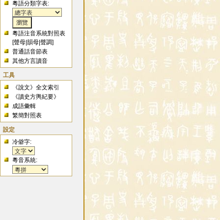
粵語分類字表:
粵語注音系統對照表
[
聲母
|
韻母
|
聲調
]
普通話音節表
其他方言讀音
工具
《說文》全文索引
《讀史方輿紀要》
成語彙輯
繁簡對照表
設定
冷僻字:
粵音系統: