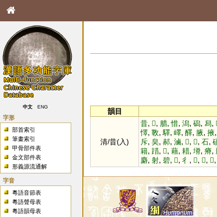
中文
ENG
韻目
字形
昔
,
𦠡
,
腊
,
惜
,
潟
,
磶
,
舄
,
部首索引
懌
,
斁
,
驛
,
嶧
,
醳
,
腋
,
掖
筆畫索引
清/昔(入)
斥
,
㚖
,
郝
,
滷
,
𠧚
,
𠧵
,
石
,
甲骨部件表
籍
,
踖
,
𨆮
,
藉
,
耤
,
塉
,
瘠
,
金文部件表
麝
,
射
,
碧
,
𪐏
,
彳
,
𤭏
,
𦳮
,
𥄎
形義源流通解
字音
粵語音節表
粵語聲母表
粵語韻母表