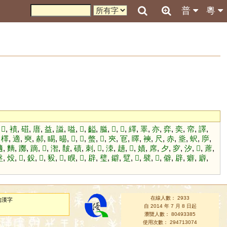
普
粵
,
𤁢
,
襀
,
䃊
,
庴
,
益
,
謚
,
嗌
,
𨜶
,
齸
,
膉
,
𦶩
,
𪕶
,
繹
,
睪
,
亦
,
弈
,
奕
,
帟
,
譯
,
,
檡
,
適
,
奭
,
郝
,
睗
,
晹
,
𡣪
,
𦔥
,
螫
,
𩮜
,
㚒
,
冟
,
䁺
,
襫
,
尺
,
赤
,
烾
,
蚇
,
㡿
,
擿
,
䵂
,
躑
,
蹢
,
𧓸
,
潪
,
皵
,
磧
,
刺
,
𧻕
,
洓
,
䟄
,
𧙞
,
嫧
,
席
,
夕
,
穸
,
汐
,
𨛳
,
蓆
,
垼
,
炈
,
𪁛
,
鈠
,
𩂹
,
豛
,
𧈻
,
瞁
,
𥆛
,
辟
,
璧
,
鐴
,
躄
,
𣦢
,
襞
,
𨐨
,
僻
,
辟
,
癖
,
廦
,
在線人數： 2933
的漢字
自 2014 年 7 月 8 日起
瀏覽人數： 80493385
使用次數： 294713074