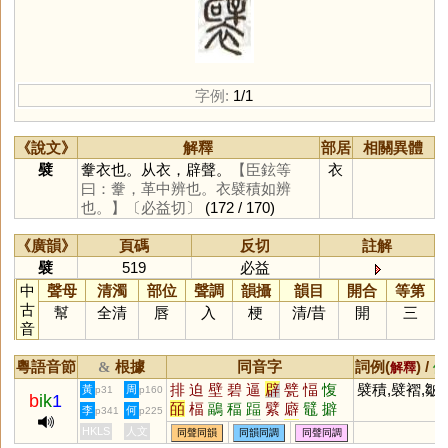
字例:
1/1
《說文》
解釋
部居
相關異體
襞
韏衣也。从衣，辟聲。
【臣鉉等
衣
曰：韏，革中辨也。衣襞積如辨
也。】
〔必益切〕
(172 / 170)
《廣韻》
頁碼
反切
註解
襞
519
必益
中
聲母
清濁
部位
聲調
韻攝
韻目
開合
等第
古
幫
全清
唇
入
梗
清
/
昔
開
三
音
粵語音節
根據
同音字
詞例(
) /
&
解釋
備
排
迫
壁
碧
逼
辟
甓
愊
愎
襞積,襞褶,皺
黃
周
p31
p160
b
ik
1
皕
楅
鶝
稫
踾
繴
廦
鼊
擗
李
何
p341
p225
綼
腷
湢
揊
偪
躄
璧
HKLS
人文
同聲同韻
同韻同調
同聲同調