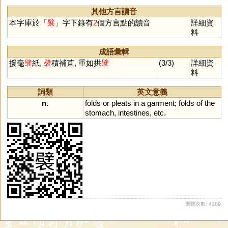
其他方言讀音
本字庫於「
襞
」字下錄有
2
個方言點的讀音
詳細資
料
成語彙輯
援毫
襞
紙,
襞
積補苴, 重如拱
襞
(3/3)
詳細資
料
詞類
英文意義
n.
folds
or
pleats
in
a
garment
;
folds
of
the
stomach
,
intestines
,
etc
.
瀏覽次數: 4189