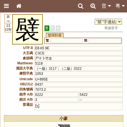
普
粵
衣
襞
145
13
繁
簡
港
單讀音字
(19)
繁簡對應
繁
簡
UTF-8
E8 A5 9E
大五碼
C3CE
倉頡碼
尸十卜竹女
Matthews
5118
漢語大字典
（一版）3117；（二版）3322
康熙字典
1053
Unicode
U+895E
GB2312
8437
四角號碼
7073.2
頻序 A/B
6222
5422
頻次 A/B
3
--
普通話
b
小篆