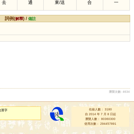
去
通
東
/
送
合
一
詞例(
) /
解釋
備註
瀏覽次數: 4634
在線人數： 3180
的漢字
自 2014 年 7 月 8 日起
瀏覽人數： 80360300
使用次數： 294457891