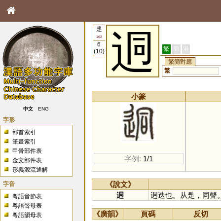
辵
迵
162
6
繁
簡
港
(10)
繁簡對應
繁
小篆
中文
ENG
字形
部首索引
筆畫索引
甲骨部件表
字例:
1/1
金文部件表
形義源流通解
字音
《說文》
迵
迵迭也。从辵，同聲
粵語音節表
粵語聲母表
《廣韻》
頁碼
反切
粵語韻母表