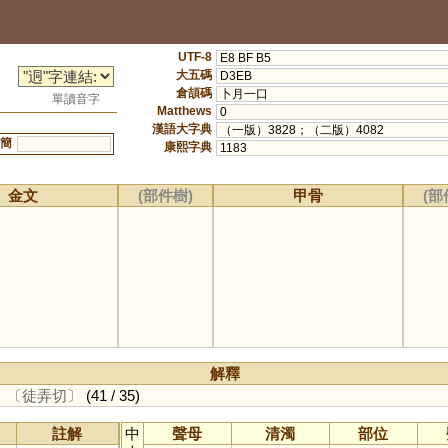
UTF-8
E8 BF B5
大五碼
D3EB
倉頡碼
卜月一口
單讀音字
Matthews
0
漢語大字典
（一版）3828；（二版）4082
簡
康熙字典
1183
金文
(部件樹)
甲骨
(部
解釋
。
〔徒弄切〕
(41 / 35)
註解
中
聲母
清濁
部位