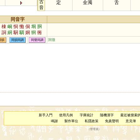
古
定
全濁
舌
音
同音字
洞
棟
峒
恫
慟
侗
垌
胴
霘
詷
絧
駧
騆
姛
狪
衕
挏
湩
洞徹
同韻
同韻同調
同聲同調
新手入門
使用凡例
字庫統計
隨機漢字
最近被搜索
鳴謝
製作單位
私隱政策
免責聲明
意見簿
（
管理員
）