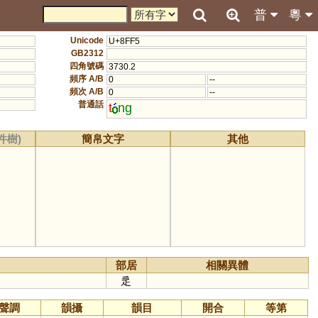
普
粵
Unicode
U+8FF5
GB2312
四角號碼
3730.2
頻序 A/B
0
--
頻次 A/B
0
--
普通話
t
ng
件樹)
簡帛文字
其他
部居
相關異體
辵
聲調
韻攝
韻目
開合
等第