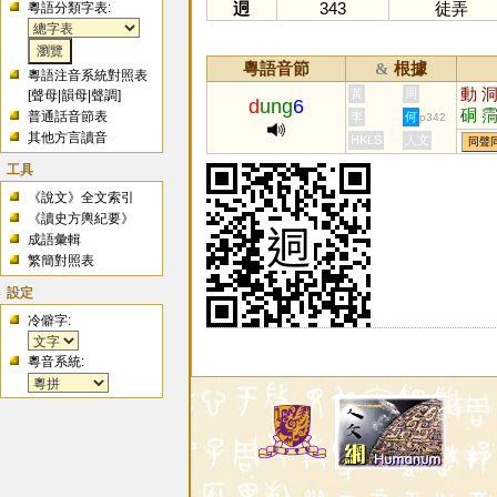
迵
343
徒弄
粵語分類字表:
粵語音節
根據
&
粵語注音系統對照表
動
黃
周
[
聲母
|
韻母
|
聲調
]
d
ung
6
硐
普通話音節表
李
何
p342
戙
其他方言讀音
HKLS
人文
同聲
工具
《說文》全文索引
《讀史方輿紀要》
成語彙輯
繁簡對照表
設定
冷僻字:
粵音系統: