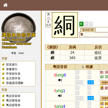
糸
絧
120
6
繁
簡
港
(12)
繁簡對應
繁
《廣韻》
頁碼
反切
絧
24
徒紅
中文
ENG
絧
343
徒弄
字形
部首索引
粵語音節
根據
&
筆畫索引
動
黃
周
甲骨部件表
d
ung
6
硐
李
何
金文部件表
戙
HKLS
人文
形義源流通解
同聲
通
黃
周
字音
t
ung
1
李
何
粵語音節表
HKLS
人文
同聲
粵語聲母表
同
黃
周
粵語韻母表
t
ung
4