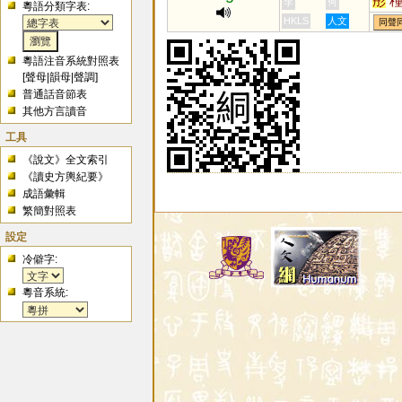
彤
李
何
粵語分類字表:
佟
HKLS
人文
同聲
赨
餇
粵語注音系統對照表
[
聲母
|
韻母
|
聲調
]
普通話音節表
其他方言讀音
工具
《說文》全文索引
《讀史方輿紀要》
成語彙輯
繁簡對照表
設定
冷僻字:
粵音系統: