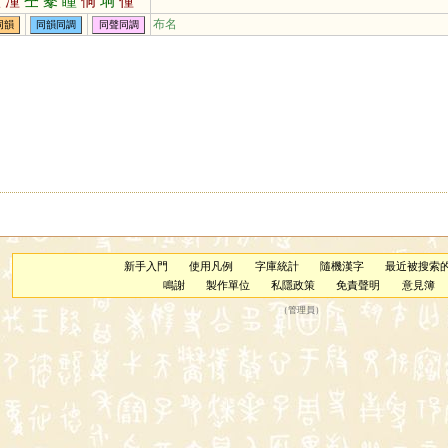
穜
潼
仝
鼕
瞳
侗
垌
僮
橦
曈
艟
膧
氃
朣
犝
獞
布名
同韻
同韻同調
同聲同調
筩
衕
茼
烔
罿
鮦
浵
哃
粡
詷
痋
鉖
新手入門
使用凡例
字庫統計
隨機漢字
最近被搜索
鳴謝
製作單位
私隱政策
免責聲明
意見簿
（
管理員
）