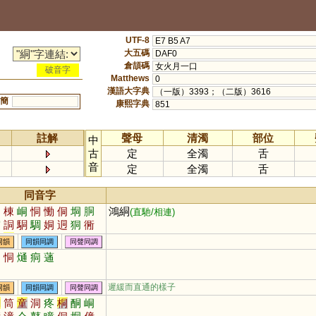
UTF-8
E7 B5 A7
大五碼
DAF0
倉頡碼
女火月一口
破音字
Matthews
0
漢語大字典
（一版）3393；（二版）3616
簡
康熙字典
851
註解
聲母
清濁
部位
中
古
定
全濁
舌
音
定
全濁
舌
同音字
洞
棟
峒
恫
慟
侗
垌
胴
鴻絧
(直馳/相連)
霘
詷
駧
騆
姛
迵
狪
衕
挏
湩
同韻
同韻同調
同聲同調
囪
恫
熥
痌
蓪
遲緩而直通的樣子
同韻
同韻同調
同聲同調
銅
筒
童
洞
疼
桐
酮
峒