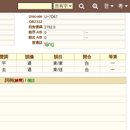
普
粵
Unicode
U+7D67
GB2312
四角號碼
2792.0
頻序 A/B
0
--
頻次 A/B
0
--
普通話
t
ng
聲調
韻攝
韻目
開合
等第
平
通
東
/
東
合
一
去
通
東
/
送
合
一
詞例(
) /
解釋
備註