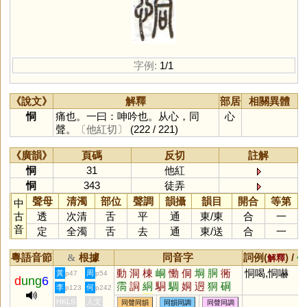
字例:
1/1
《說文》
解釋
部居
相關異體
恫
痛也。一曰：呻吟也。从心，同
心
聲。
〔他紅切〕
(222 / 221)
《廣韻》
頁碼
反切
註解
恫
31
他紅
恫
343
徒弄
聲母
清濁
部位
聲調
韻攝
韻目
開合
等第
中
古
透
次清
舌
平
通
東
/
東
合
一
音
定
全濁
舌
去
通
東
/
送
合
一
粵語音節
根據
同音字
詞例(
) /
&
解釋
備
動
洞
棟
峒
慟
侗
垌
胴
衕
恫喝,恫嚇
黃
周
p47
p54
d
ung
6
霘
詷
絧
駧
騆
姛
迵
狪
硐
李
何
p123
p242
戙
挏
湩
HKLS
人文
同聲同韻
同韻同調
同聲同調