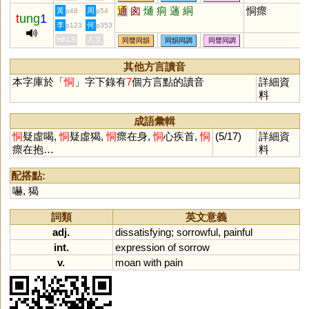
通
囪
熥
痌
蓪
絧
恫瘝
黃
周
p48
p54
t
ung
1
李
何
p123
p353
HKLS
人文
同聲同韻
同韻同調
同聲同調
其他方言讀音
本字庫於「
恫
」字下錄有
7
個方言點的讀音
詳細資
料
成語彙輯
恫
疑虛喝,
恫
疑虛猲,
恫
瘝在身,
恫
心疾首,
恫
(5/17)
詳細資
瘝在抱…
料
配搭點:
嚇
,
猲
詞類
英文意義
adj.
dissatisfying
;
sorrowful
,
painful
int.
expression
of
sorrow
v.
moan
with
pain