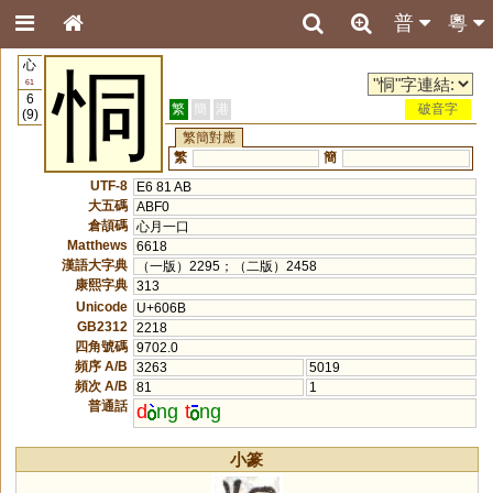
普
粵
心
恫
61
6
繁
簡
港
破音字
(9)
繁簡對應
繁
簡
UTF-8
E6 81 AB
大五碼
ABF0
倉頡碼
心月一口
Matthews
6618
漢語大字典
（一版）2295；（二版）2458
康熙字典
313
Unicode
U+606B
GB2312
2218
四角號碼
9702.0
頻序 A/B
3263
5019
頻次 A/B
81
1
普通話
d
ng
t
ng
小篆