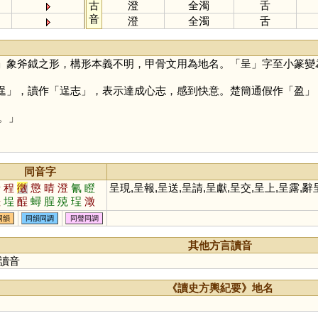
古
澄
全濁
舌
音
澄
全濁
舌
」象斧鉞之形，構形本義不明，甲骨文用為地名。「
呈
」字至小篆變
逞
」，讀作「逞志」，表示達成心志，感到快意。楚簡通假作「
盈
」
。」
同音字
情
程
徵
懲
晴
澄
氰
瞪
呈現,呈報,呈送,呈請,呈獻,呈交,呈上,呈露,
裎
埕
酲
蟳
脭
殑
珵
澂
同韻
同韻同調
同聲同調
其他方言讀音
讀音
《讀史方輿紀要》地名