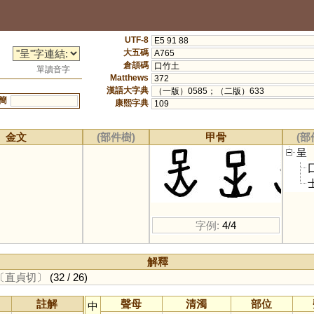
UTF-8
E5 91 88
大五碼
A765
倉頡碼
口竹土
單讀音字
Matthews
372
漢語大字典
（一版）0585；（二版）633
簡
康熙字典
109
金文
(部件樹)
甲骨
(部
呈
字例:
4/4
解釋
〔直貞切〕
(32 / 26)
註解
聲母
清濁
部位
中