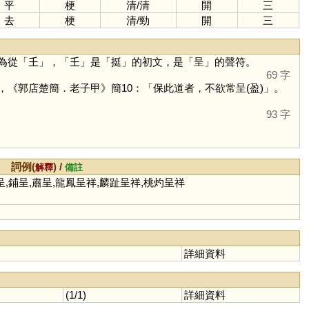
平
梗
清
/
清
開
三
去
梗
清
/
勁
開
三
為從「
𡈼
」，「
𡈼
」是「
挺
」的初文，是「
呈
」的聲符。
69 字
，《郭店楚簡．老子甲》簡10：「保此道者，不欲常呈(盈)」。
93 字
詞例(
) /
解釋
備註
辭呈,鋪呈,肅呈,龍鳳呈祥,麟趾呈祥,桃灼呈祥
詳細資料
(1/1)
詳細資料