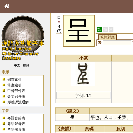
口
呈
30
4
繁
簡
港
(7)
繁簡對應
繁
小篆
中文
ENG
字形
部首索引
筆畫索引
甲骨部件表
字例:
1/1
金文部件表
形義源流通解
字音
《說文》
呈
平也。从口，𡈼聲。
粵語音節表
粵語聲母表
《廣韻》
頁碼
反切
粵語韻母表