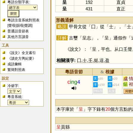
呈
192
直貞
粵語分類字表:
呈
431
直正
形義通解
粵語注音系統對照表
[
聲母
|
韻母
|
聲調
]
略說:
甲骨文從「
囗
」從「
士
」，「
士
普通話音節表
其他方言讀音
詳解:
古璽「呈志」，「
呈
」通假作「
工具
《說文》：「呈，平也。从口𡈼聲
《說文》全文索引
《讀史方輿紀要》
相關漢字:
囗
,
士
,
𡈼
,
挺
,
逞
,
盈
成語彙輯
繁簡對照表
粵語音節
根據
&
設定
成
黃
周
p30
p20
c
ing
4
餳
李
何
p150
p214
冷僻字:
HKLS
人文
同聲
粵音系統:
本字庫於「
呈
」字下錄有
20
個方言點的
呈
貢縣