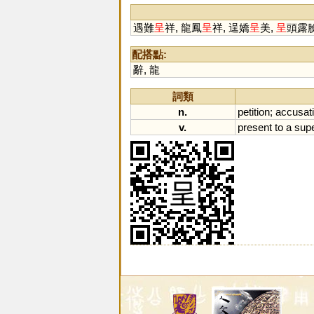
遇難
呈
祥, 龍鳳
呈
祥, 逞嬌
呈
美,
呈
頭露臉
配搭點:
辭
,
龍
詞類
n.
petition
;
accusat
v.
present
to
a
supe