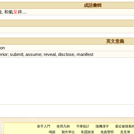
成語彙輯
, 和氣
呈
祥…
英文意義
ion
rior
;
submit
;
assume
;
reveal
,
disclose
,
manifest
新手入門
使用凡例
字庫統計
隨機漢字
最近被搜索
鳴謝
製作單位
私隱政策
免責聲明
意見簿