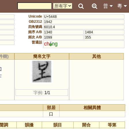
普
粵
Unicode
U+5448
GB2312
1942
四角號碼
6010.4
頻序 A/B
1340
1484
頻次 A/B
1099
355
普通話
ch
ng
件樹)
簡帛文字
其他
囗
士
字例:
1/1
部居
相關異體
口
聲調
韻攝
韻目
開合
等第