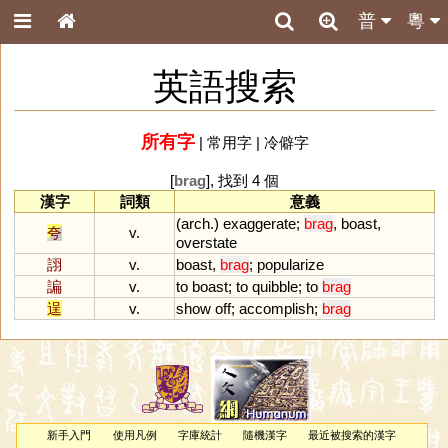
普
粵
英語搜索
所有字
|
常用字
|
冷僻字
[
brag
], 找到 4 個
漢字
詞類
意義
(
arch
.)
exaggerate
;
brag
,
boast
,
夸
v.
overstate
詡
v.
boast
,
brag
;
popularize
諞
v.
to
boast
;
to
quibble
;
to
brag
逞
v.
show
off
;
accomplish
;
brag
新手入門
使用凡例
字庫統計
隨機漢字
最近被搜索的漢字