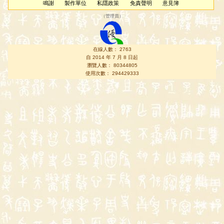
鳴謝
製作單位
私隱政策
免責聲明
意見簿
（
管理員
）
在線人數： 2763
自 2014 年 7 月 8 日起
瀏覽人數： 80344805
使用次數： 294429333