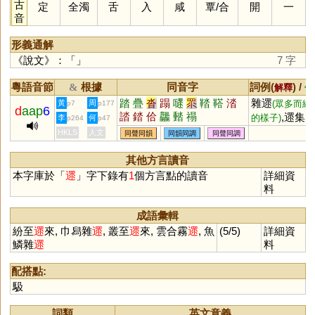
古
定
全濁
舌
入
咸
覃
/
合
開
一
音
形義通解
《說文》：「」
7 字
粵語音節
根據
同音字
詞例(
) /
&
解釋
備
踏
疊
沓
蹋
嚃
眔
鞜
鞳
涾
雜遝
黃
周
(眾多而紛
p7
p177
d
aap
6
誻
錔
佮
龘
濌
禢
,遝集,
的樣子)
李
何
p264
p47
匝,遝岡複嶺
HKLS
人文
同聲同韻
同韻同調
同聲同調
其他方言讀音
本字庫於「
遝
」字下錄有
1
個方言點的讀音
詳細資
料
成語彙輯
紛至
遝
來, 巾舄雜
遝
, 叢至
遝
來, 雲合霧
遝
, 魚
(5/5)
詳細資
鱗雜
遝
料
配搭點:
馺
詞類
英文意義