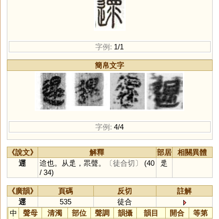
字例:
1/1
簡帛文字
字例:
4/4
《說文》
解釋
部居
相關異體
遝
䢔也。从辵，眔聲。
〔徒合切〕
(40
辵
/ 34)
《廣韻》
頁碼
反切
註解
遝
535
徒合
中
聲母
清濁
部位
聲調
韻攝
韻目
開合
等第