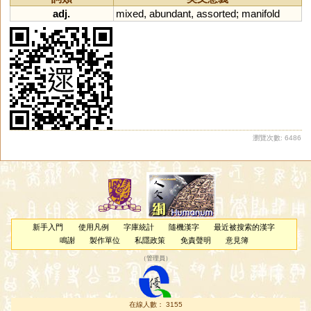
adj.
mixed
,
abundant
,
assorted
;
manifold
瀏覽次數: 6486
新手入門
使用凡例
字庫統計
隨機漢字
最近被搜索的漢字
鳴謝
製作單位
私隱政策
免責聲明
意見簿
（
管理員
）
在線人數： 3155