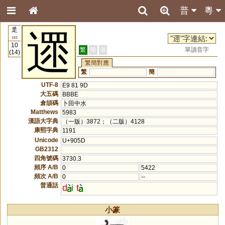
普
粵
辵
遝
162
10
繁
簡
港
單讀音字
(14)
繁簡對應
繁
簡
UTF-8
E9 81 9D
大五碼
BBBE
倉頡碼
卜田中水
Matthews
5983
漢語大字典
（一版）3872；（二版）4128
康熙字典
1191
Unicode
U+905D
GB2312
四角號碼
3730.3
頻序 A/B
0
5422
頻次 A/B
0
--
普通話
d
i
t
小篆