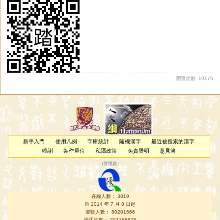
瀏覽次數: 10176
新手入門
使用凡例
字庫統計
隨機漢字
最近被搜索的漢字
鳴謝
製作單位
私隱政策
免責聲明
意見簿
（
管理員
）
在線人數： 3819
自 2014 年 7 月 8 日起
瀏覽人數： 80201666
使用次數： 294168875