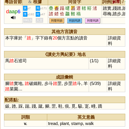
粵語音節
根據
同音字
詞例(
) /
&
解釋
備
疊
沓
蹋
嚃
眔
遝
鞜
鞳
涾
踏實,踐踏,踏
黃
周
p7
p171
d
aap
6
誻
錔
佮
龘
濌
禢
尋梅,踏步,踏
李
何
p192
p47
青,踏板,踏勘,
HKLS
人文
同聲同韻
同韻同調
同聲同調
踏腳石,踩踏
其他方言讀音
本字庫於「
踏
」字下錄有
20
個方言點的讀音
詳細資
料
《讀史方輿紀要》地名
馬
踏
石巡司
(1/1)
詳細資
料
成語彙輯
腳
踏
實地,
踏
破鐵鞋, 步斗
踏
罡, 步罡
踏
斗, 羊
(5/39)
詳細資
踏
菜園…
料
配搭點:
鈸
,
蹅
,
踩
,
踹
,
踐
,
蹴
,
腳
,
罡
,
鞋
,
痕
,
覓
,
馺
,
寔
,
畽
,
蹻
詞類
英文意義
v.
tread
,
plant
,
stamp
,
walk