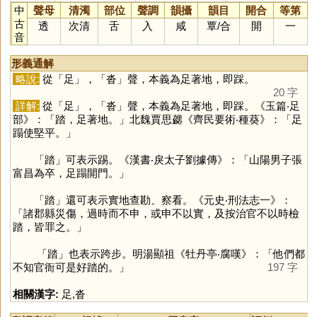
中
聲母
清濁
部位
聲調
韻攝
韻目
開合
等第
古
透
次清
舌
入
咸
覃
/
合
開
一
音
形義通解
略說:
從「
足
」，「
沓
」聲，本義為足著地，即踩。
20 字
詳解:
從「
足
」，「
沓
」聲，本義為足著地，即踩。《玉篇‧足
部》：「踏，足著地。」北魏賈思勰《齊民要術‧種葵》：「足
蹋使堅平。」
「
踏
」可表示踢。《漢書‧戾太子劉據傳》：「山陽男子張
富昌為卒，足蹋開門。」
「
踏
」還可表示實地查勘、察看。《元史‧刑法志一》：
「諸郡縣災傷，過時而不申，或申不以實，及按治官不以時檢
踏，皆罪之。」
「
踏
」也表示跨步。明湯顯祖《牡丹亭‧腐嘆》：「他們都
不知官衙可是好踏的。」
197 字
相關漢字:
足
,
沓