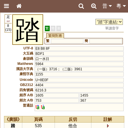
普
粵
足
踏
157
8
繁
簡
港
單讀音字
(15)
繁簡對應
繁
簡
UTF-8
E8 B8 8F
大五碼
BDF1
倉頡碼
口一水日
Matthews
5964
漢語大字典
（一版）3716；（二版）3961
康熙字典
1155
Unicode
U+8E0F
GB2312
4404
四角號碼
6216.3
頻序 A/B
1605
1455
頻次 A/B
753
367
普通話
t
t
《廣韻》
頁碼
反切
註解
踏
535
他合