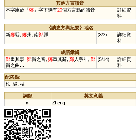
其他方言讀音
本字庫於「
鄭
」字下錄有
20
個方言點的讀音
詳細資
料
《讀史方輿紀要》地名
新
鄭
縣,
鄭
州, 南
鄭
縣
(3/3)
詳細資
料
成語彙輯
鄭
重其事,
鄭
衛之音,
鄭
重其辭,
鄭
人爭年,
鄭
(5/14)
詳細資
衛之曲…
料
配搭點:
柣
,
驛
,
桔
詞類
英文意義
n.
Zheng