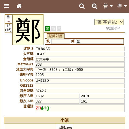
普
粵
邑
鄭
163
12
繁
簡
港
單讀音字
(15)
繁簡對應
繁
簡
郑
UTF-8
E9 84 AD
大五碼
BE47
倉頡碼
廿大弓中
Matthews
363
漢語大字典
（一版）3798；（二版）4050
康熙字典
1205
Unicode
U+912D
GB2312
四角號碼
8742.7
頻序 A/B
1532
2019
頻次 A/B
827
161
普通話
zh
ng
小篆