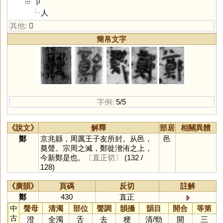
卩
人
其他:
𩫖
簡帛文字
字例:
5/5
《說文》
解釋
部居
相關異體
鄭
京兆縣，周厲王子友所封。从邑，
邑
奠聲。宗周之滅，鄭徙潧洧之上，
今新鄭是也。
〔直正切〕
(132 /
128)
《廣韻》
頁碼
反切
註解
鄭
430
直正
中
聲母
清濁
部位
聲調
韻攝
韻目
開合
等第
古
澄
全濁
舌
去
梗
清
/
勁
開
三