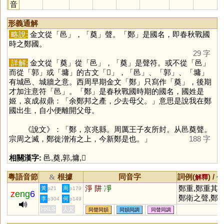
音
形義通解
略說:
金文從「
邑
」，「
奠
」聲。「
鄭
」是國名，即春秋戰國
時之鄭國。
29 字
詳解:
金文從「
奠
」從「
邑
」，「
奠
」是聲符。或不從「
邑
」
而從「
郭
」或「
墉
」的古文「
𩫖
」，「
邑
」、「
郭
」、「
墉
」
有城邑、城牆之意。西周早期金文「
鄭
」只寫作「
奠
」，後期
才加注意符「
邑
」。「
鄭
」是春秋戰國時期的國名，國姓是
姬，哀成叔鼎：「余鄭邦之產，少去母父。」意思是說我在鄭
國出生，自小便離開父母。
《說文》：「鄭，京兆縣。周厲王子友所封。从邑奠聲。
宗周之滅，鄭徙潧洧之上，今新鄭是也。」
188 字
相關漢字:
邑
,
奠
,
郭
,
墉
,
𩫖
粵語音節
根據
同音字
詞例(
) /
&
解釋
備
淨
阱
凈
鄭重,鄭重其事
黃
周
p21
p179
z
eng
6
鄭衛之聲,鄭
李
何
p304
p149
買履
HKLS
人文
同聲同韻
同韻同調
同聲同調