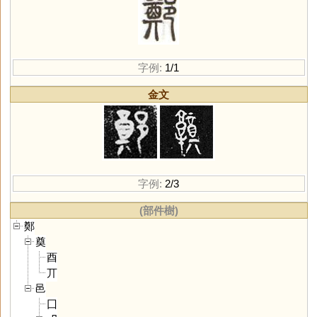
字例:
1/1
金文
字例:
2/3
(部件樹)
鄭
奠
酉
丌
邑
囗