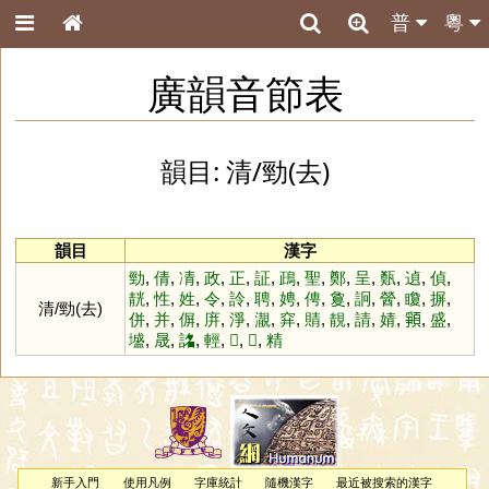
普
粵
廣韻音節表
韻目: 清/勁(去)
韻目
漢字
勁
,
倩
,
凊
,
政
,
正
,
証
,
鴊
,
聖
,
鄭
,
呈
,
㽀
,
遉
,
偵
,
靗
,
性
,
姓
,
令
,
詅
,
聘
,
娉
,
俜
,
敻
,
詗
,
醟
,
矎
,
摒
,
清/勁(去)
併
,
并
,
偋
,
庰
,
淨
,
㵾
,
穽
,
䝼
,
靚
,
請
,
婧
,
𩓞
,
盛
,
墭
,
晟
,
詺
,
輕
,
𣢝
,
𩈡
,
精
新手入門
使用凡例
字庫統計
隨機漢字
最近被搜索的漢字