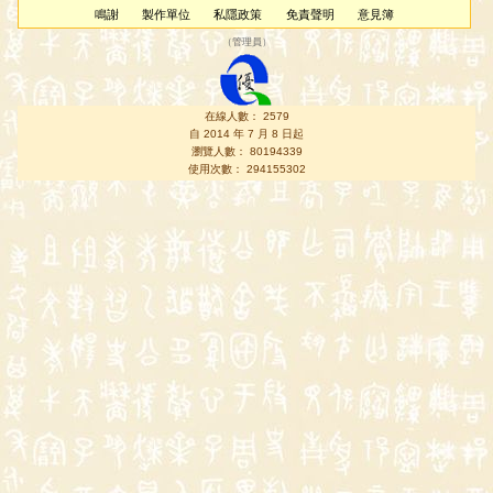
鳴謝
製作單位
私隱政策
免責聲明
意見簿
（
管理員
）
在線人數： 2579
自 2014 年 7 月 8 日起
瀏覽人數： 80194339
使用次數： 294155302