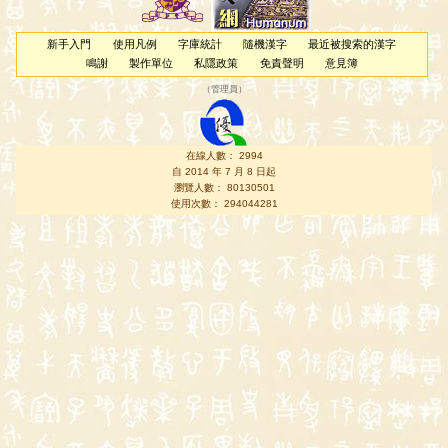
新手入門
使用凡例
字庫統計
隨機漢字
最近被搜索的漢字
鳴謝
製作單位
私隱政策
免責聲明
意見簿
（
管理員
）
在線人數： 2994
自 2014 年 7 月 8 日起
瀏覽人數： 80130501
使用次數： 294044281