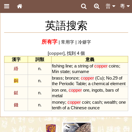
普
粵
英語搜索
所有字
|
常用字
|
冷僻字
[
copper
], 找到 4 個
漢字
詞類
意義
fishing
line
;
a
string
of
copper
coins
;
緡
n.
Min
state
;
surname
brass
;
bronze
;
copper
(
Cu
);
No
.
29
of
銅
n.
the
Periodic
Table
;
a
chemical
element
iron
ore
,
copper
ore
,
ingots
,
bars
of
鋌
n.
metal
money
;
copper
coin
;
cash
;
wealth
;
one
錢
n.
tenth
of
a
Chinese
ounce