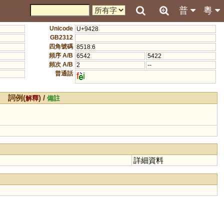
普
粵
Unicode
U+9428
GB2312
四角號碼
8518.6
頻序 A/B
6542
5422
頻次 A/B
2
--
普通話
f
i
詞例(
) /
解釋
備註
詳細資料