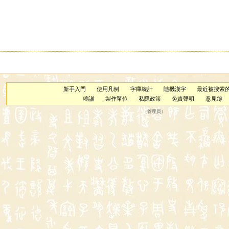
新手入門
使用凡例
字庫統計
隨機漢字
最近被搜索
鳴謝
製作單位
私隱政策
免責聲明
意見簿
（
管理員
）