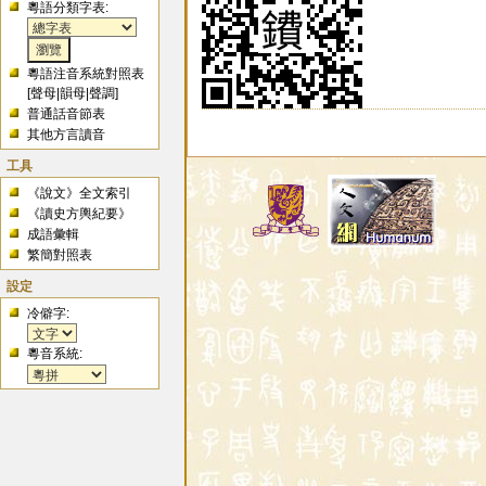
粵語分類字表:
粵語注音系統對照表
[
聲母
|
韻母
|
聲調
]
普通話音節表
其他方言讀音
工具
《說文》全文索引
《讀史方輿紀要》
成語彙輯
繁簡對照表
設定
冷僻字:
粵音系統: