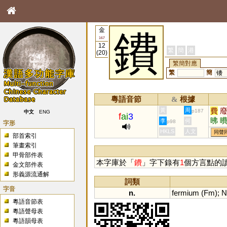
金
鐨
167
12
繁
簡
港
(20)
繁簡對應
繁
簡
镄
粵語音節
根據
&
費
黃
周
p187
中文
ENG
f
ai
3
昲
李
何
p98
字形
HKLS
人文
同聲
部首索引
筆畫索引
甲骨部件表
本字庫於「
鐨
」字下錄有
1
個方言點的
金文部件表
形義源流通解
詞類
字音
n.
fermium
(
Fm
);
N
粵語音節表
粵語聲母表
粵語韻母表