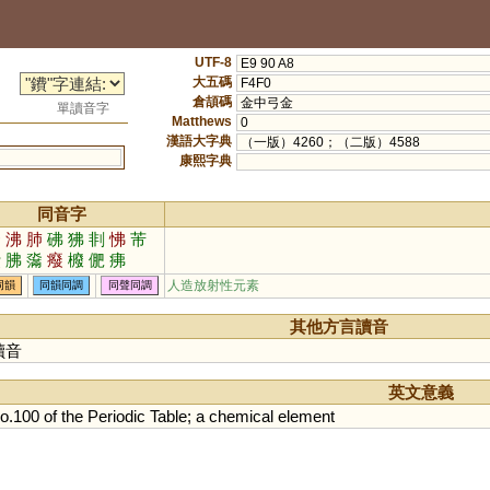
UTF-8
E9 90 A8
大五碼
F4F0
倉頡碼
金中弓金
單讀音字
Matthews
0
漢語大字典
（一版）4260；（二版）4588
康熙字典
同音字
廢
沸
肺
砩
狒
剕
怫
芾
曊
胇
濷
癈
櫠
俷
疿
人造放射性元素
同韻
同韻同調
同聲同調
其他方言讀音
讀音
英文意義
o
.
100
of
the
Periodic
Table
;
a
chemical
element