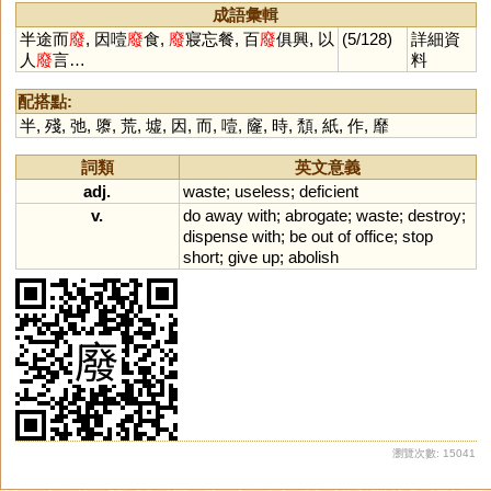
成語彙輯
半途而
廢
, 因噎
廢
食,
廢
寢忘餐, 百
廢
俱興, 以
(5/128)
詳細資
人
廢
言…
料
配搭點:
半
,
殘
,
弛
,
隳
,
荒
,
墟
,
因
,
而
,
噎
,
窿
,
時
,
頹
,
紙
,
作
,
靡
詞類
英文意義
adj.
waste
;
useless
;
deficient
v.
do
away
with
;
abrogate
;
waste
;
destroy
;
dispense
with
;
be
out
of
office
;
stop
short
;
give
up
;
abolish
瀏覽次數: 15041