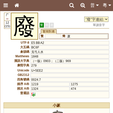
普
粵
广
廢
53
12
繁
簡
港
單讀音字
(15)
繁簡對應
繁
簡
废
UTF-8
E5 BB A2
大五碼
BC6F
倉頡碼
戈弓人水
Matthews
1848
漢語大字典
（一版）0903；（二版）969
康熙字典
279
Unicode
U+5EE2
GB2312
四角號碼
0024.7
頻序 A/B
1219
1275
頻次 A/B
1324
474
普通話
f
i
小篆