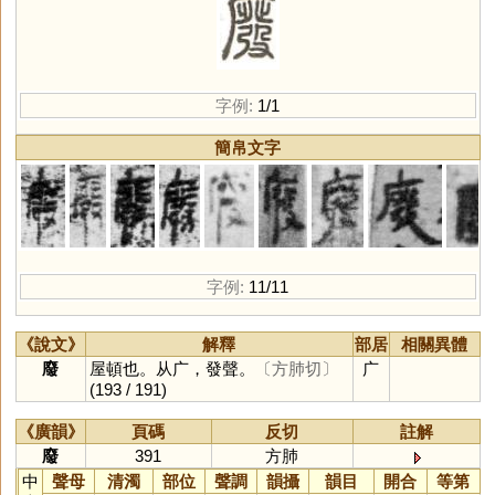
字例:
1/1
簡帛文字
字例:
11/11
《說文》
解釋
部居
相關異體
廢
屋頓也。从广，發聲。
〔方肺切〕
广
(193 / 191)
《廣韻》
頁碼
反切
註解
廢
391
方肺
中
聲母
清濁
部位
聲調
韻攝
韻目
開合
等第