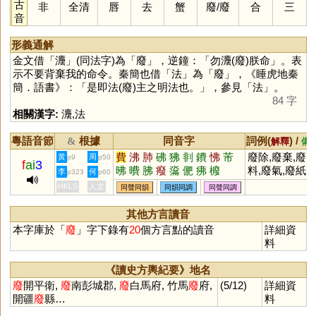
古
非
全清
唇
去
蟹
廢
/
廢
合
三
音
形義通解
金文借「
灋
」(同法字)為「
廢
」，逆鐘：「勿灋(廢)朕命」。表
示不要背棄我的命令。秦簡也借「
法
」為「
廢
」，《睡虎地秦
簡．語書》：「是即法(廢)主之明法也。」，參見「
法
」。
84 字
相關漢字:
灋
,
法
粵語音節
根據
同音字
詞例(
) /
&
解釋
備
費
沸
肺
砩
狒
剕
鐨
怫
芾
廢除,廢棄,廢
黃
周
p9
p50
f
ai
3
昲
曊
胇
癈
濷
俷
疿
櫠
料,廢氣,廢紙,
李
何
p323
p60
廢墟,廢寢忘食
HKLS
人文
同聲同韻
同韻同調
同聲同調
其他方言讀音
本字庫於「
廢
」字下錄有
20
個方言點的讀音
詳細資
料
《讀史方輿紀要》地名
廢
開平衛,
廢
南彭城郡,
廢
白馬府, 竹馬
廢
府,
(5/12)
詳細資
開疆
廢
縣…
料