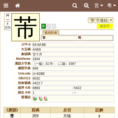
普
粵
艸
芾
140
4
繁
簡
港
破音字
(10)
繁簡對應
繁
簡
UTF-8
E8 8A BE
大五碼
AAE8
倉頡碼
廿十月
Matthews
1844
漢語大字典
（一版）3178；（二版）3387
康熙字典
949
Unicode
U+82BE
GB2312
6032
四角號碼
4422.7
頻序 A/B
6883
5422
頻次 A/B
1
--
普通話
f
i
f
f
《廣韻》
頁碼
反切
註解
芾
359
方味