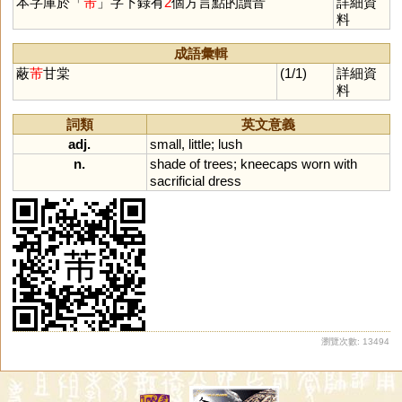
本字庫於「
芾
」字下錄有
2
個方言點的讀音
詳細資
料
成語彙輯
蔽
芾
甘棠
(1/1)
詳細資
料
詞類
英文意義
adj.
small
,
little
;
lush
n.
shade
of
trees
;
kneecaps
worn
with
sacrificial
dress
瀏覽次數: 13494