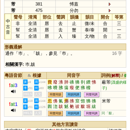
芾
381
愽蓋
芾
475
分勿
聲母
清濁
部位
聲調
韻攝
韻目
開合
等第
中
非
全清
唇
去
止
微
/
未
合
三
古
幫
全清
唇
去
蟹
泰
/
泰
開
一
音
幫
全清
唇
入
臻
文
/
物
合
三
形義通解
通作「
巿
」、「
韍
」，參見「
巿
」。
16 字
相關漢字:
巿
,
韍
粵語音節
根據
同音字
詞例(
) /
&
解釋
備
費
廢
沸
肺
砩
狒
剕
鐨
怫
蔽芾
黃
周
(茂盛的樣
p9
p144
f
ai
3
昲
曊
胇
濷
癈
俷
疿
櫠
子)
李
何
p51
p60
HKLS
人文
同聲同韻
同韻同調
同聲同調
忽
佛
氟
弗
拂
窟
惚
狒
彿
米芾
黃
周
p18
p144
f
at
1
囫
淴
韍
魆
艴
祓
黻
堀
紱
李
何
p51
p126
巿
笏
茀
窋
笰
袚
欻
綍
矻
HKLS
人文
同「
黻
」
同聲同韻
同韻同調
同聲同調
胐
芴
曶
昒
帗
刜
紼
泏
匢
冹
啒
柭
柫
烼
翇
圣
其他方言讀音