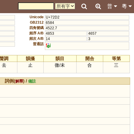
普
粵
Unicode
U+72D2
GB2312
6584
四角號碼
4522.7
頻序 A/B
4853
4657
頻次 A/B
14
3
普通話
f
i
聲調
韻攝
韻目
開合
等第
去
止
微
/
未
合
三
詞例(
) /
解釋
備註