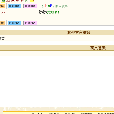
芾
茀
紼
笰
袚
欻
綍
矻
f
ei
6
「狒
」的異讀字
同韻
同韻同調
同聲同調
曶
昒
帗
刜
胐
窋
泏
匢
剕
厞
狒狒
(動物名)
啒
柭
柫
烼
翇
圣
同韻
同韻同調
同聲同調
其他方言讀音
讀音
英文意義