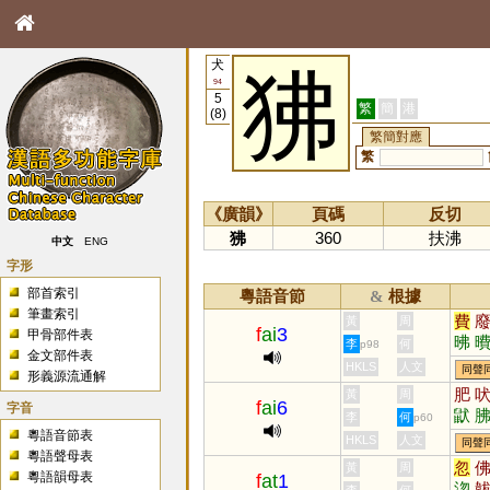
犬
狒
94
5
繁
簡
港
(8)
繁簡對應
繁
《廣韻》
頁碼
反切
狒
360
扶沸
中文
ENG
字形
部首索引
粵語音節
根據
&
筆畫索引
費
黃
周
f
ai
3
甲骨部件表
昲
李
何
p98
金文部件表
HKLS
人文
同聲
形義源流通解
肥
黃
周
f
ai
6
字音
鼣
李
何
p60
粵語音節表
HKLS
人文
同聲
粵語聲母表
忽
黃
周
粵語韻母表
f
at
1
淴