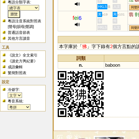
李
何
粵語分類字表:
笏
HKLS
人文
張
同聲
芴
翡
黃
周
p19
p101
冹
f
ei
6
粵語注音系統對照表
李
何
[
聲母
|
韻母
|
聲調
]
HKLS
人文
同聲
普通話音節表
其他方言讀音
本字庫於「
狒
」字下錄有
2
個方言點的
工具
《說文》全文索引
詞類
《讀史方輿紀要》
n.
baboon
成語彙輯
繁簡對照表
設定
冷僻字:
粵音系統: