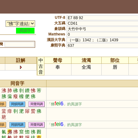
UTF-8
E7 8B 92
大五碼
CD61
倉頡碼
大竹中中弓
異讀字
Matthews
0
漢語大字典
（一版）1342；（二版）1439
簡
康熙字典
637
註解
中
聲母
清濁
部位
古
奉
全濁
唇
音
同音字
廢
沸
肺
砩
剕
鐨
怫
芾
曊
胇
濷
癈
櫠
俷
疿
f
ei
6
「狒
」的異讀字
同韻
同韻同調
同聲同調
吠
蜚
痱
剕
淝
屝
蜰
疿
胇
萉
f
ei
6
「狒
」的異讀字
同韻
同韻同調
同聲同調
佛
氟
弗
拂
窟
惚
彿
囫
韍
魆
艴
祓
黻
堀
紱
巿