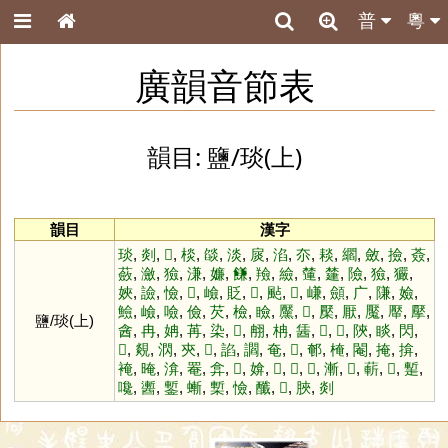
普
粵
廣韻音節表
韻目: 鹽/琰(上)
韻目
漢字
琰
,
剡
,
𨁹
,
棪
,
燄
,
淡
,
扊
,
淊
,
夵
,
䎦
,
䌪
,
斂
,
撿
,
薟
,
蘞
,
瀲
,
獫
,
溓
,
嬚
,
䭑
,
羷
,
䌞
,
㰈
,
㯬
,
險
,
獫
,
玁
,
㛍
,
譣
,
憸
,
𩏩
,
嶮
,
貶
,
𦥘
,
颭
,
𩑳
,
嵰
,
顩
,
广
,
隒
,
嬐
,
䲓
,
嶮
,
噞
,
儉
,
芡
,
檢
,
瞼
,
黶
,
𧞣
,
檿
,
厭
,
魘
,
厴
,
擪
,
鹽/琰(上)
酓
,
冉
,
姌
,
苒
,
染
,
𩃵
,
䎃
,
柟
,
䣸
,
𥬕
,
𡜉
,
陝
,
睒
,
閃
,
𧴭
,
覢
,
㴸
,
㚒
,
𡟨
,
諂
,
讇
,
奄
,
𩃗
,
䣍
,
㭺
,
閹
,
掩
,
揜
,
裺
,
晻
,
渰
,
罨
,
弇
,
𣃰
,
媕
,
𤗎
,
𡹮
,
𣄉
,
漸
,
𥕌
,
蔪
,
𦾶
,
䟅
,
嚵
,
䤔
,
鏨
,
螹
,
槧
,
憸
,
䤘
,
𩟗
,
脥
,
剡