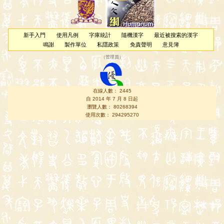
新手入門
使用凡例
字庫統計
隨機漢字
最近被搜索的漢字
鳴謝
製作單位
私隱政策
免責聲明
意見簿
（
管理員
）
在線人數： 2445
自 2014 年 7 月 8 日起
瀏覽人數： 80268394
使用次數： 294295270