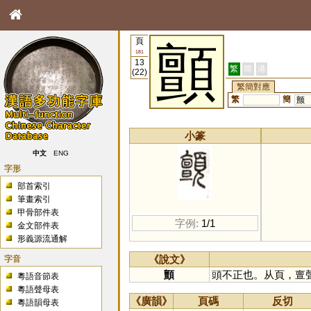
頁
顫
181
13
繁
簡
港
(22)
繁簡對應
繁
簡
颤
小篆
中文
ENG
字形
部首索引
筆畫索引
甲骨部件表
字例:
1/1
金文部件表
形義源流通解
字音
《說文》
顫
頭不正也。从頁，亶
粵語音節表
粵語聲母表
《廣韻》
頁碼
反切
粵語韻母表