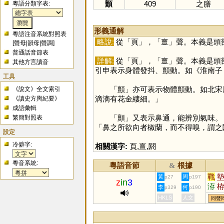
顫
409
之膳
粵語分類字表:
形義通解
粵語注音系統對照表
略說:
從「
頁
」，「
亶
」聲。本義是頭
[
聲母
|
韻母
|
聲調
]
普通話音節表
詳解:
從「
頁
」，「
亶
」聲。本義是頭
其他方言讀音
引申表示身體發抖、顫動。如《淮南子
工具
「
顫
」亦可表示物體顫動。如北宋
《說文》全文索引
滴滴有花金縷細。」
《讀史方輿紀要》
成語彙輯
「
顫
」又表示鼻通，能辨別氣味。
繁簡對照表
「鼻之所欲向者椒蘭，而不得嗅，謂之
設定
冷僻字:
相關漢字:
頁
,
亶
,
閼
粵音系統:
粵語音節
根據
&
戰
黃
周
p27
p197
z
in
3
洊
李
何
p329
p190
HKLS
人文
同聲