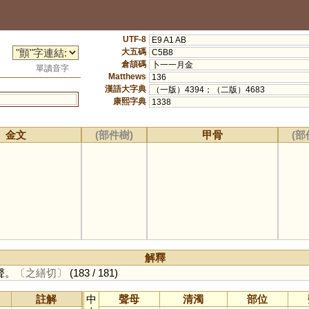
UTF-8
E9 A1 AB
大五碼
C5B8
倉頡碼
卜一一月金
單讀音字
Matthews
136
漢語大字典
（一版）4394；（二版）4683
康熙字典
1338
金文
(部件樹)
甲骨
(部
解釋
聲。
〔之繕切〕
(183 / 181)
註解
中
聲母
清濁
部位