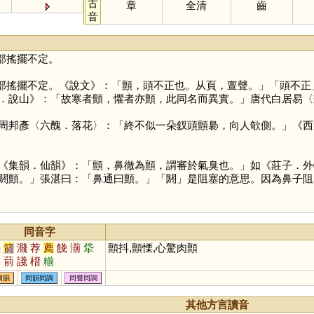
古
章
全清
齒
音
部搖擺不定。
部搖擺不定。《說文》：「顫，頭不正也。从頁，亶聲。」「頭不正
．說山》：「故寒者顫，懼者亦顫，此同名而異實。」唐代白居易〈
周邦彥〈六醜．落花〉：「終不似一朵釵頭顫裊，向人欹側。」《西
《集韻．仙韻》：「顫，鼻徹為顫，謂審於氣臭也。」如《莊子．外
閼顫。」張湛曰：「鼻通曰顫。」「
閼
」是阻塞的意思。因為鼻子阻
同音字
墊
箭
濺
荐
薦
餞
湔
牮
顫抖,顫慄,心驚肉顫
栫
葥
諓
榗
糋
同韻
同韻同調
同聲同調
其他方言讀音