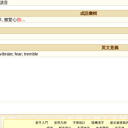
讀音
成語彙輯
, 膽驚心
顫
…
英文意義
vibrate
;
fear
;
tremble
新手入門
使用凡例
字庫統計
隨機漢字
最近被搜索