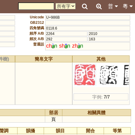
普
粵
Unicode
U+986B
GB2312
四角號碼
0118.6
頻序 A/B
2264
2010
頻次 A/B
292
163
普通話
ch
n
sh
n
zh
n
件樹)
簡帛文字
其他
字例:
7/7
部居
相關異體
頁
聲調
韻攝
韻目
開合
等第