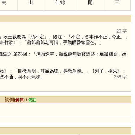
去
山
仙
/
線
開
三
20 字
」段玉裁改為「頭不定」。段注：「不定，各本作不正，今正。」
畫竹歌〉：「蕭郎蕭郎老可惜，手顫眼昏頭雪色。」
遊記》第23回：「滿頭珠翠，顫巍巍無數寶釵簪；遍體幽香，嬌
物》：「目徹為明，耳徹為聰，鼻徹為顫。」《列子．楊朱》：
塞不通，嗅不到氣味。
358 字
詞例(
) /
解釋
備註