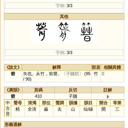
字例:
3/3
其他
字例:
3/3
《說文》
解釋
部居
相關異體
箭
矢也。从竹，前聲。
〔子賤切〕
(95
竹
𥳭
/ 90)
《廣韻》
頁碼
反切
註解
箭
410
子賤
中
聲母
清濁
部位
聲調
韻攝
韻目
開合
等第
古
精
全清
齒
去
山
仙
/
線
開
三
音
形義通解