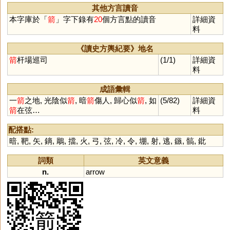
其他方言讀音
本字庫於「
箭
」字下錄有
20
個方言點的讀音
詳細資
料
《讀史方輿紀要》地名
箭
杆場巡司
(1/1)
詳細資
料
成語彙輯
一
箭
之地, 光陰似
箭
, 暗
箭
傷人, 歸心似
箭
, 如
(5/82)
詳細資
箭
在弦…
料
配搭點:
暗
,
靶
,
矢
,
鏑
,
鵰
,
擋
,
火
,
弓
,
弦
,
冷
,
令
,
堋
,
射
,
逃
,
鏃
,
髇
,
鈚
詞類
英文意義
n.
arrow