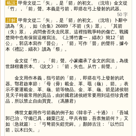
略說:
甲骨文從二「
矢
」，是「
箭
」的初文。（沈培）金文從
「
竹
」，「
前
」聲。本義是弓箭，即搭在弓上發射的武器。
50 字
詳解:
甲骨文從二「
矢
」，是「
箭
」的初文。（沈培）卜辭中
讀為「
失
」，如《合集》26889「不箭（失）眾」、「其箭
（失）眾」，貞問會否失去民眾。這裡指戰爭時的傷亡。戰國
楚簡中也有保留這種寫法。《上博竹書一．緇衣》簡12「箭
公」，郭店本寫作「晉公」，「
箭
」可作「
晉
」的聲符，據今
本《禮記．緇衣》讀為「
祭
」。
金文從「
竹
」，「
前
」聲。小篆繼承了金文的寫法，為後
世隸楷書所本。《說文》：「箭，矢也。从竹，前聲。」
金文用作本義，指弓箭的「
箭
」，即搭在弓上發射的武
器。鄂君啟車節：「母（毋）載金、革、黽（龜）、箭。」表
示不要運載金、革、龜、箭等物品。金、革、龜、箭是諸侯朝
見天子時最常用的貢品，由於國君諸侯經常要用到這些珍貴禮
品，所以禁止自由買賣。（馮勝君）
傳世文獻用作弓箭義的例子如《韓非子．十過》：「吾城
郭已治，守備已具，錢粟已足，甲兵有餘，吾柰無箭何？」又
如〈急就篇〉：「弓弩箭矢鎧兜鉾。」顏師古注：「以竹曰
箭，以木曰矢。」