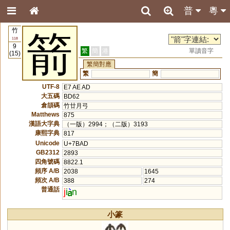
普
粵
竹
箭
118
9
繁
簡
港
單讀音字
(15)
繁簡對應
繁
簡
UTF-8
E7 AE AD
大五碼
BD62
倉頡碼
竹廿月弓
Matthews
875
漢語大字典
（一版）2994；（二版）3193
康熙字典
817
Unicode
U+7BAD
GB2312
2893
四角號碼
8822.1
頻序 A/B
2038
1645
頻次 A/B
388
274
普通話
j
i
n
小篆