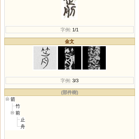
字例:
1/1
金文
字例:
3/3
(部件樹)
箭
竹
前
止
舟