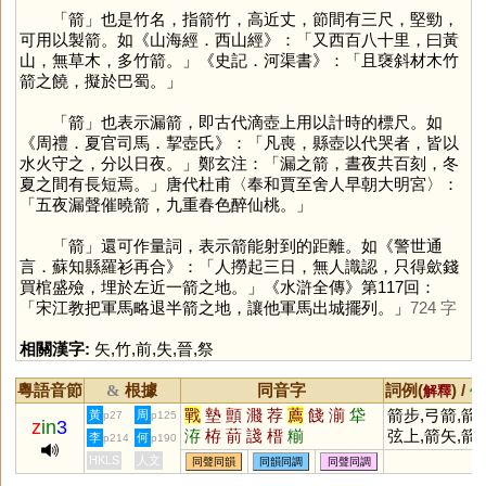
「
箭
」也是竹名，指箭竹，高近丈，節間有三尺，堅勁，
可用以製箭。如《山海經．西山經》：「又西百八十里，曰黃
山，無草木，多竹箭。」《史記．河渠書》：「且襃斜材木竹
箭之饒，擬於巴蜀。」
「
箭
」也表示漏箭，即古代滴壺上用以計時的標尺。如
《周禮．夏官司馬．挈壺氏》：「凡喪，縣壺以代哭者，皆以
水火守之，分以日夜。」鄭玄注：「漏之箭，晝夜共百刻，冬
夏之間有長短焉。」唐代杜甫〈奉和賈至舍人早朝大明宮〉：
「五夜漏聲催曉箭，九重春色醉仙桃。」
「
箭
」還可作量詞，表示箭能射到的距離。如《警世通
言．蘇知縣羅衫再合》：「人撈起三日，無人識認，只得歛錢
買棺盛殮，埋於左近一箭之地。」《水滸全傳》第117回：
「宋江教把軍馬略退半箭之地，讓他軍馬出城擺列。」
724 字
相關漢字:
矢
,
竹
,
前
,
失
,
晉
,
祭
粵語音節
根據
同音字
詞例(
) /
&
解釋
備
戰
墊
顫
濺
荐
薦
餞
湔
牮
箭步,弓箭,箭
黃
周
p27
p125
z
in
3
洊
栫
葥
諓
榗
糋
弦上,箭矢,箭
李
何
p214
p190
頭,箭靶,箭桿
HKLS
人文
同聲同韻
同韻同調
同聲同調