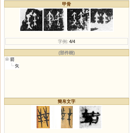
甲骨
字例:
4/4
(部件樹)
箭
矢
簡帛文字