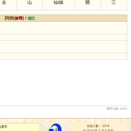
去
山
仙
/
線
開
三
詞例(
) /
解釋
備註
瀏覽次數: 4550
在線人數： 2378
的漢字
自 2014 年 7 月 8 日起