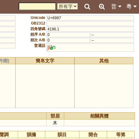
普
粵
Unicode
U+6997
GB2312
四角號碼
4196.1
頻序 A/B
0
--
頻次 A/B
0
--
普通話
j
i
n
件樹)
簡帛文字
其他
部居
相關異體
木
聲調
韻攝
韻目
開合
等第