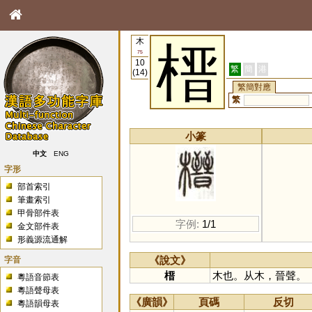
木
榗
75
10
繁
簡
港
(14)
繁簡對應
繁
小篆
中文
ENG
字形
部首索引
筆畫索引
甲骨部件表
字例:
1/1
金文部件表
形義源流通解
字音
《說文》
榗
木也。从木，晉聲。
粵語音節表
粵語聲母表
《廣韻》
頁碼
反切
粵語韻母表