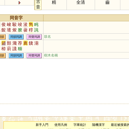
古
精
全清
齒
音
同音字
晉
俊
峻
駿
竣
浚
雋
盹
鐫
餕
璡
焌
朘
葰
稕
訰
枃
嚍
溍
捘
鵔
臇
臸
寯
鼓名
同韻
同韻同調
同聲同調
搢
畯
燇
濬
墊
箭
顫
濺
荐
薦
餞
湔
洊
栫
葥
諓
糋
樹木名稱
同韻
同韻同調
同聲同調
新手入門
使用凡例
字庫統計
隨機漢字
最近被搜索