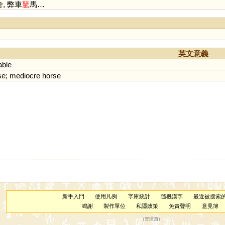
, 弊車
駑
馬…
英文意義
able
se
;
mediocre
horse
新手入門
使用凡例
字庫統計
隨機漢字
最近被搜索
鳴謝
製作單位
私隱政策
免責聲明
意見簿
（
管理員
）