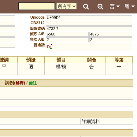
普
粵
Unicode
U+99D1
GB2312
四角號碼
4732.7
頻序 A/B
6560
4875
頻次 A/B
2
2
普通話
n
聲調
韻攝
韻目
開合
等第
平
遇
模
/
模
合
一
詞例(
) /
解釋
備註
詳細資料