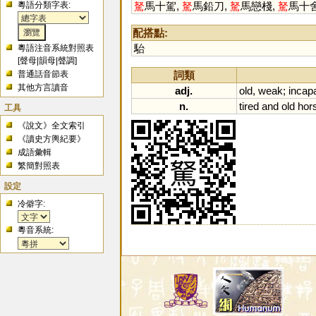
粵語分類字表:
駑
馬十駕,
駑
馬鉛刀,
駑
馬戀棧,
駑
馬十舍
配搭點:
駘
粵語注音系統對照表
[
聲母
|
韻母
|
聲調
]
詞類
普通話音節表
其他方言讀音
adj.
old
,
weak
;
incap
n.
tired
and
old
hor
工具
《說文》全文索引
《讀史方輿紀要》
成語彙輯
繁簡對照表
設定
冷僻字:
粵音系統: