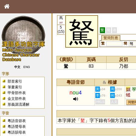
馬
駑
187
5
繁
簡
港
(15)
繁簡對應
繁
簡
驽
《廣韻》
頁碼
反切
駑
83
乃都
中文
ENG
字形
部首索引
粵語音節
根據
&
筆畫索引
奴
黃
周
p34
p200
n
ou
4
甲骨部件表
蝚
李
何
p76
p243
金文部件表
HKLS
人文
同聲
形義源流通解
字音
本字庫於「
駑
」字下錄有
5
個方言點的
粵語音節表
粵語聲母表
粵語韻母表