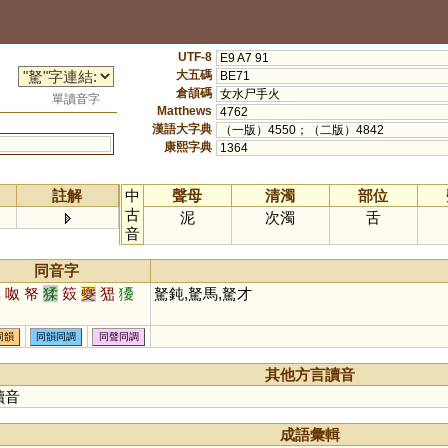
UTF-8
E9 A7 91
大五碼
BE71
倉頡碼
女水尸手火
單讀音字
Matthews
4762
漢語大字典
（一版）4550；（二版）4842
康熙字典
1364
註解
中
聲母
清濁
部位
古
泥
次濁
舌
音
同音字
孥
呶
帑
猱
笯
夒
峱
獶
駑鈍,駑馬,駑才
同韻
同韻同調
同聲同調
其他方言讀音
讀音
成語彙輯