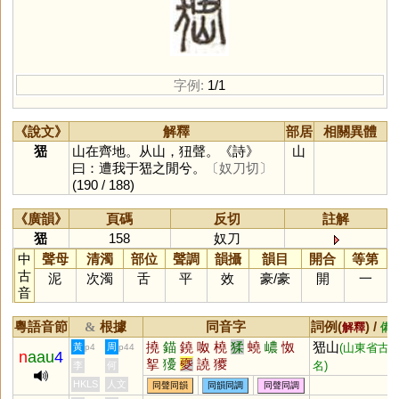
字例:
1/1
《說文》
解釋
部居
相關異體
峱
山在齊地。从山，狃聲。《詩》
山
曰：遭我于峱之閒兮。
〔奴刀切〕
(190 / 188)
《廣韻》
頁碼
反切
註解
峱
158
奴刀
中
聲母
清濁
部位
聲調
韻攝
韻目
開合
等第
古
泥
次濁
舌
平
效
豪
/
豪
開
一
音
粵語音節
根據
同音字
詞例(
) /
&
解釋
備
撓
錨
鐃
呶
橈
猱
蟯
嶩
怓
峱山
黃
周
(山東省古
p4
p44
n
aau
4
挐
獶
夒
譊
獿
名)
李
何
HKLS
人文
同聲同韻
同韻同調
同聲同調