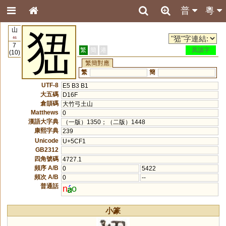
普
粵
山
峱
46
7
繁
簡
港
異讀字
(10)
繁簡對應
繁
簡
UTF-8
E5 B3 B1
大五碼
D16F
倉頡碼
大竹弓土山
Matthews
0
漢語大字典
（一版）1350；（二版）1448
康熙字典
239
Unicode
U+5CF1
GB2312
四角號碼
4727.1
頻序 A/B
0
5422
頻次 A/B
0
--
普通話
n
o
小篆