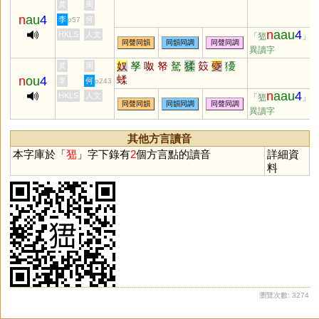
黃
周
n
au
4
李
何
p57
n
aau
4
HKLS
人文
「峱
」
同聲同韻
同韻同調
同聲同調
異讀字
奴
孥
呶
帑
駑
猱
笯
夒
獶
黃
周
蝚
n
ou
4
李
何
p243
n
aau
4
HKLS
人文
「峱
」
同聲同韻
同韻同調
同聲同調
異讀字
其他方言讀音
本字庫於「
峱
」字下錄有
2
個方言點的讀音
詳細資
料
瀏覽次數: 3274