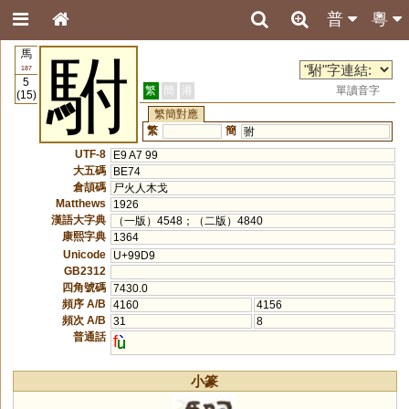
普
粵
馬
駙
187
5
繁
簡
港
單讀音字
(15)
繁簡對應
繁
簡
驸
UTF-8
E9 A7 99
大五碼
BE74
倉頡碼
尸火人木戈
Matthews
1926
漢語大字典
（一版）4548；（二版）4840
康熙字典
1364
Unicode
U+99D9
GB2312
四角號碼
7430.0
頻序 A/B
4160
4156
頻次 A/B
31
8
普通話
f
小篆