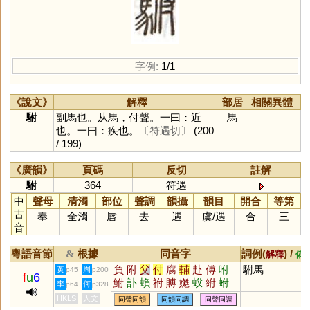
字例:
1/1
《說文》
解釋
部居
相關異體
駙
副馬也。从馬，付聲。一曰：近
馬
也。一曰：疾也。
〔符遇切〕
(200
/ 199)
《廣韻》
頁碼
反切
註解
駙
364
符遇
中
聲母
清濁
部位
聲調
韻攝
韻目
開合
等第
古
奉
全濁
唇
去
遇
虞
/
遇
合
三
音
粵語音節
根據
同音字
詞例(
) /
&
解釋
備
負
附
父
付
腐
輔
赴
傅
咐
駙馬
黃
周
p45
p200
f
u
6
鮒
訃
蝜
祔
賻
嬔
蚥
紨
蚹
李
何
p64
p328
偩
仆
HKLS
人文
同聲同韻
同韻同調
同聲同調