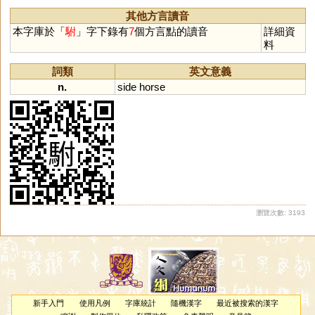
其他方言讀音
本字庫於「
駙
」字下錄有
7
個方言點的讀音
詳細資
料
詞類
英文意義
n.
side
horse
瀏覽次數: 3193
新手入門
使用凡例
字庫統計
隨機漢字
最近被搜索的漢字