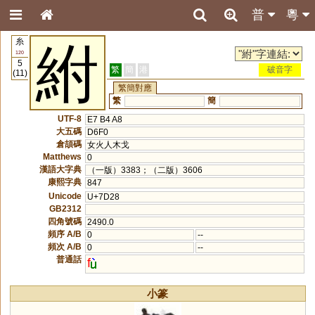
普
粵
糸
紨
120
5
繁
簡
港
破音字
(11)
繁簡對應
繁
簡
UTF-8
E7 B4 A8
大五碼
D6F0
倉頡碼
女火人木戈
Matthews
0
漢語大字典
（一版）3383；（二版）3606
康熙字典
847
Unicode
U+7D28
GB2312
四角號碼
2490.0
頻序 A/B
0
--
頻次 A/B
0
--
普通話
f
小篆