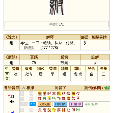
字例:
1/1
《說文》
解釋
部居
相關異體
紨
布也。一曰：粗紬。从糸，付聲。
糸
〔防無切〕
(277 / 278)
《廣韻》
頁碼
反切
註解
紨
79
芳無
中
聲母
清濁
部位
聲調
韻攝
韻目
開合
等第
古
滂
次清
唇
平
遇
虞
/
虞
合
三
音
粵語音節
根據
同音字
詞例(
) /
&
解釋
備註
夫
乎
呼
惡
戲
枯
傅
膚
俘
黃
周
f
u
1
敷
孵
孚
挎
郛
幠
伕
鄜
罦
李
何
稃
骷
桴
鈇
刳
滹
趺
跗
莩
HKLS
人文
布名;粗綢
同聲同韻
同韻同調
同聲同調
膴
虖
痡
荴
寣
衭
尃
垺
胕
負
附
父
付
腐
輔
赴
傅
咐
黃
周
f
u
6
砆
柎
枹
泭
歑
虍
鳺
謼
麩