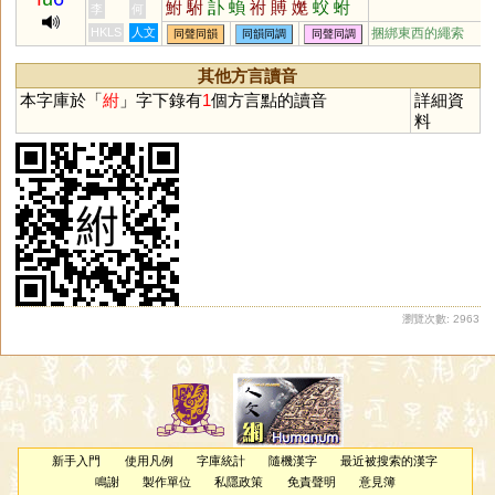
鮒
駙
訃
蝜
祔
賻
嬔
蚥
蚹
李
何
垀
姇
璷
桍
雽
橭
怤
糐
荂
偩
仆
HKLS
人文
捆綁東西的繩索
同聲同韻
同韻同調
同聲同調
綒
跍
邞
其他方言讀音
本字庫於「
紨
」字下錄有
1
個方言點的讀音
詳細資
料
瀏覽次數: 2963
新手入門
使用凡例
字庫統計
隨機漢字
最近被搜索的漢字
鳴謝
製作單位
私隱政策
免責聲明
意見簿