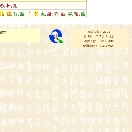
附
,
駙
,
鮒
祜
,
穫
,
綔
,
臒
,
芐
,
芋
,
蔰
,
護
,
鄠
,
酤
,
雽
,
韄
,
頀
在線人數： 2391
的漢字
自 2014 年 7 月 8 日起
瀏覽人數： 80175438
使用次數： 294116929