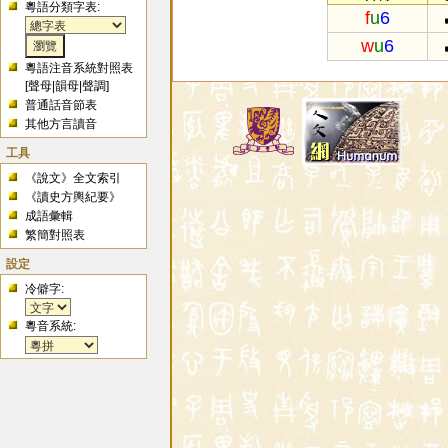
粵語分類字表:
f
u
6
w
u
6
粵語注音系統對照表
[
聲母
|
韻母
|
聲調
]
普通話音節表
其他方言讀音
工具
《說文》全文索引
《讀史方輿紀要》
成語彙輯
繁簡對照表
設定
冷僻字:
粵音系統: