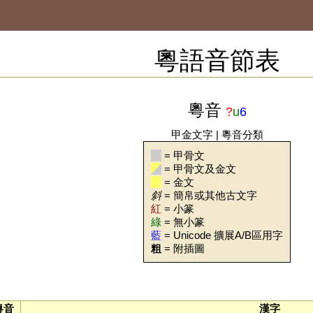
粵語音節表
粵音
?
u
6
甲金文字
|
粵音分類
= 甲骨文
= 甲骨文及金文
= 金文
斜
= 簡帛或其他古文字
紅
= 小篆
綠
= 無小篆
藍
= Unicode 擴展A/B區用字
粗
= 附插圖
粵音
漢字