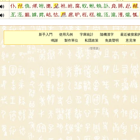
仆
,
付
,
偩
,
傅
,
咐
,
嬔
,
父
,
祔
,
紨
,
腐
,
蚥
,
蚹
,
蝜
,
訃
,
負
,
賻
,
赴
,
輔
,
互
,
冱
,
婟
,
嫭
,
嫮
,
岵
,
怙
,
戶
,
扈
,
昈
,
枑
,
楛
,
槴
,
沍
,
滬
,
濩
,
熩
,
瓠
,
新手入門
使用凡例
字庫統計
隨機漢字
最近被搜索
鳴謝
製作單位
私隱政策
免責聲明
意見簿
（
管理員
）