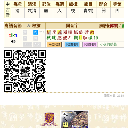
中
聲母
清濁
部位
聲調
韻攝
韻目
開合
等第
古
清
次清
齒
入
梗
青
/
錫
開
四
音
粵語音節
根據
同音字
詞例(
) /
&
解釋
備
析
斥
戚
晰
嘯
槭
飭
磧
敕
黃
周
p214
c
ik
1
栻
叱
慼
螫
彳
鶒
𢇛
㡿
磩
鉓
李
何
蚸
遫
淔
皵
畟
鷘
鏚
抶
摵
HKLS
人文
守夜的鼓聲
同聲同韻
同韻同調
同聲同調
瀏覽次數: 2628