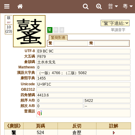
普
粵
鼓
鼜
207
10
繁
簡
港
單讀音字
(23)
繁簡對應
繁
簡
UTF-8
E9 BC 9C
大五碼
F879
倉頡碼
土水水戈戈
Matthews
0
漢語大字典
（一版）4766；（二版）5082
康熙字典
1455
Unicode
U+9F1C
GB2312
四角號碼
4413.6
頻序 A/B
0
5422
頻次 A/B
0
--
普通話
q
《廣韻》
頁碼
反切
註解
鼜
524
倉歷