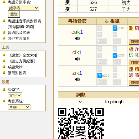
畟
526
初力
粵語分類字表:
畟
527
子力
粵語音節
根據
&
粵語注音系統對照表
[
聲母
|
韻母
|
聲調
]
測
黃
周
p107
c
ak
1
普通話音節表
李
何
其他方言讀音
HKLS
人文
同聲
工具
析
黃
周
c
ik
1
栻
《說文》全文索引
李
何
p233
蚸
《讀史方輿紀要》
HKLS
人文
同聲
成語彙輯
即
黃
周
z
ik
1
繁簡對照表
鯽
李
何
p265
戠
設定
HKLS
人文
同聲
鰿
冷僻字:
詞類
粵音系統:
v.
to
plough