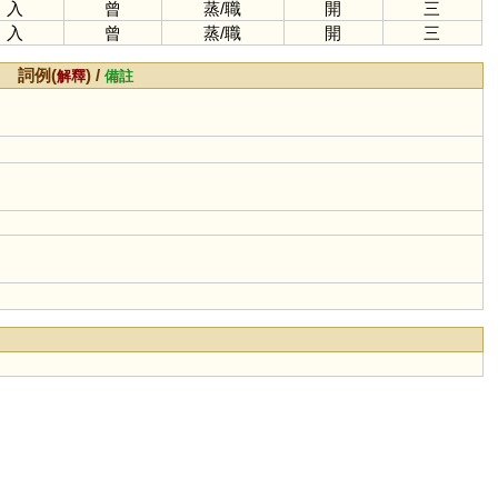
入
曾
蒸
/
職
開
三
入
曾
蒸
/
職
開
三
詞例(
) /
解釋
備註