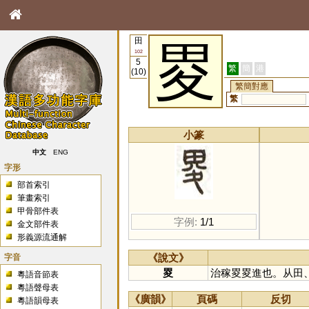
田
畟
102
5
繁
簡
港
(10)
繁簡對應
繁
小篆
中文
ENG
字形
部首索引
筆畫索引
甲骨部件表
字例:
1/1
金文部件表
形義源流通解
字音
《說文》
畟
治稼畟畟進也。从田
粵語音節表
粵語聲母表
《廣韻》
頁碼
反切
粵語韻母表