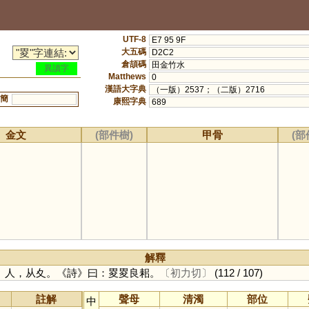
UTF-8
E7 95 9F
大五碼
D2C2
倉頡碼
田金竹水
異讀字
Matthews
0
漢語大字典
（一版）2537；（二版）2716
簡
康熙字典
689
金文
(部件樹)
甲骨
(部
解釋
、人，从夊。《詩》曰：畟畟良耜。
〔初力切〕
(112 / 107)
註解
聲母
清濁
部位
中