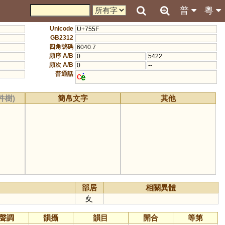
普
粵
Unicode
U+755F
GB2312
四角號碼
6040.7
頻序 A/B
0
5422
頻次 A/B
0
--
普通話
c
件樹)
簡帛文字
其他
部居
相關異體
夊
聲調
韻攝
韻目
開合
等第