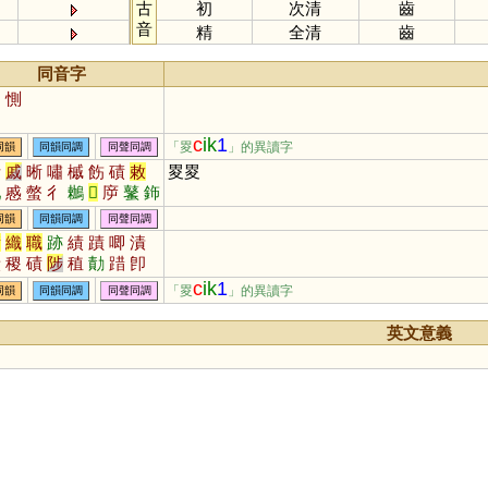
古
初
次清
齒
音
精
全清
齒
同音字
廁
惻
c
ik
1
「畟
」的異讀字
同韻
同韻同調
同聲同調
斥
戚
晰
嘯
槭
飭
磧
敕
畟畟
叱
慼
螫
彳
鶒
𢇛
㡿
鼜
鉓
遫
淔
皵
磩
鷘
鏚
抶
摵
同韻
同韻同調
同聲同調
積
織
職
跡
績
蹟
唧
漬
嘖
稷
磧
陟
稙
勣
踖
卽
膱
樴
蟙
蝍
楖
癪
堲
蘵
c
ik
1
「畟
」的異讀字
同韻
同韻同調
同聲同調
幘
尐
庴
嬂
捗
樍
蠀
唶
英文意義