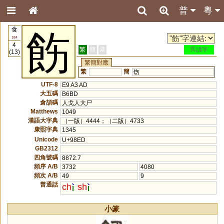
普
粵
食
飭
184
4
繁
簡
港
異讀字
(13)
繁簡對應
繁
簡
饬
UTF-8
E9 A3 AD
大五碼
B6BD
倉頡碼
人戈人大尸
Matthews
1049
漢語大字典
（一版）4444；（二版）4733
康熙字典
1345
Unicode
U+98ED
GB2312
四角號碼
8872.7
頻序 A/B
3732
4080
頻次 A/B
49
9
普通話
ch
sh
小篆