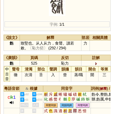
字例:
1/1
《說文》
解釋
部居
相關異體
飭
致堅也。从人从力，食聲。讀若
力
敕。
〔恥力切〕
(292 / 294)
《廣韻》
頁碼
反切
註解
飭
525
恥力
中
聲母
清濁
部位
聲調
韻攝
韻目
開合
等第
古
徹
次清
舌
入
曾
蒸
/
職
開
三
音
粵語音節
根據
同音字
詞例(
) /
&
解釋
析
斥
戚
晰
嘯
槭
磧
敕
栻
飭令,整飭,飭
黃
周
p32
p198
c
ik
1
叱
慼
螫
彳
鶒
𢇛
㡿
磩
鉓
蚸
辦,飭厲,申飭
李
何
p11
p233
遫
淔
皵
畟
鼜
鷘
鏚
摵
抶
HKLS
人文
同聲同韻
同韻同調
同聲同調
式
色
識
適
析
息
釋
悉
惜
黃
周