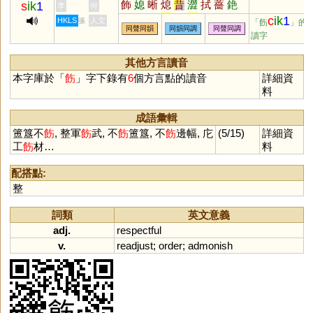
飾
媳
晰
熄
昔
澀
拭
薔
銫
s
ik
1
李
何
淅
蜥
軾
嗇
栻
奭
蟋
衋
皙
c
ik
1
HKLS
人文
張
「飭
」的
同聲同韻
同韻同調
同聲同調
螫
窸
潟
襫
菥
骰
醳
腊
穡
讀字
舄
赩
鄎
螅
緆
蒠
瘜
濇
蕮
轖
摵
适
獡
棤
烒
焟
晹
蜤
其他方言讀音
鉽
蝷
鎴
本字庫於「
飭
」字下錄有
6
個方言點的讀音
詳細資
料
成語彙輯
簠簋不
飭
, 整軍
飭
武, 不
飭
簠簋, 不
飭
邊幅, 庀
(5/15)
詳細資
工
飭
材…
料
配搭點:
整
詞類
英文意義
adj.
respectful
v.
readjust
;
order
;
admonish