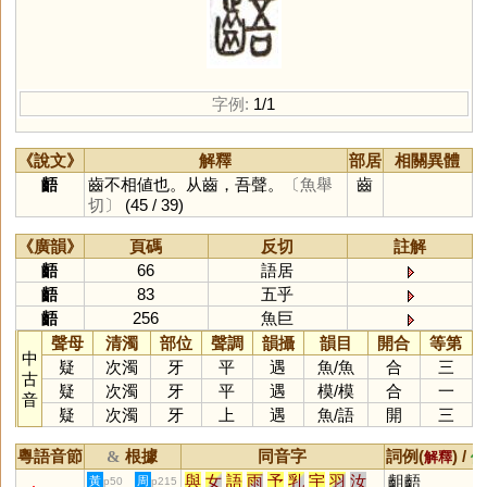
字例:
1/1
《說文》
解釋
部居
相關異體
齬
齒不相値也。从齒，吾聲。
〔魚舉
齒
切〕
(45 / 39)
《廣韻》
頁碼
反切
註解
齬
66
語居
齬
83
五乎
齬
256
魚巨
聲母
清濁
部位
聲調
韻攝
韻目
開合
等第
中
疑
次濁
牙
平
遇
魚
/
魚
合
三
古
疑
次濁
牙
平
遇
模
/
模
合
一
音
疑
次濁
牙
上
遇
魚
/
語
開
三
粵語音節
根據
同音字
詞例(
) /
&
解釋
備
與
女
語
雨
予
乳
宇
羽
汝
齟齬
黃
周
p50
p215