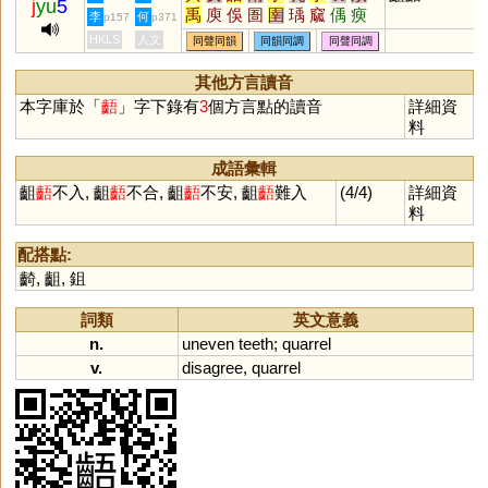
j
yu
5
禹
庾
俁
圄
圉
瑀
窳
偊
瘐
李
何
p157
p371
籹
貐
醹
斞
鄅
萭
鋙
噳
擩
HKLS
人文
同聲同韻
同韻同調
同聲同調
麌
蘌
楀
篽
峿
穻
寙
頨
斔
祤
蝺
与
敔
其他方言讀音
本字庫於「
齬
」字下錄有
3
個方言點的讀音
詳細資
料
成語彙輯
齟
齬
不入, 齟
齬
不合, 齟
齬
不安, 齟
齬
難入
(4/4)
詳細資
料
配搭點:
齮
,
齟
,
鉏
詞類
英文意義
n.
uneven
teeth
;
quarrel
v.
disagree
,
quarrel