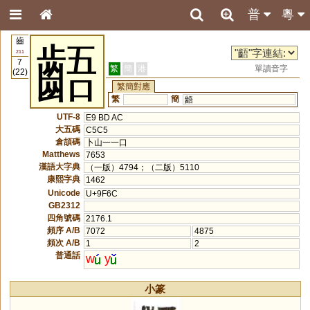
普
粵
齒
齬
211
7
繁
簡
港
單讀音字
(22)
繁簡對應
繁
簡
龉
UTF-8
E9 BD AC
大五碼
C5C5
倉頡碼
卜山一一口
Matthews
7653
漢語大字典
（一版）4794；（二版）5110
康熙字典
1462
Unicode
U+9F6C
GB2312
四角號碼
2176.1
頻序 A/B
7072
4875
頻次 A/B
1
2
普通話
w
y
小篆