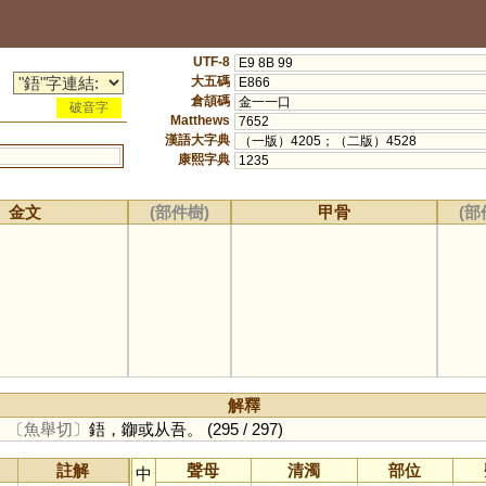
UTF-8
E9 8B 99
大五碼
E866
倉頡碼
金一一口
破音字
Matthews
7652
漢語大字典
（一版）4205；（二版）4528
康熙字典
1235
金文
(部件樹)
甲骨
(部
解釋
。
〔魚舉切〕
鋙，䥏或从吾。
(295 / 297)
註解
聲母
清濁
部位
中