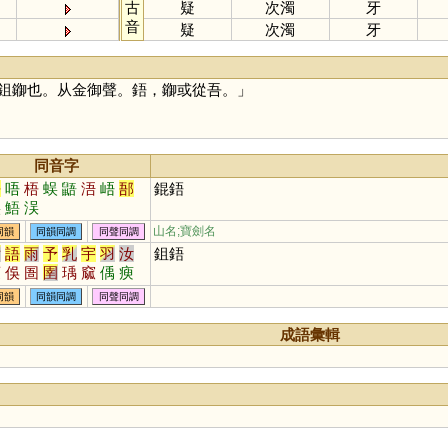
古
疑
次濁
牙
音
疑
次濁
牙
鉏䥏也。从金御聲。鋙，䥏或從吾。」
同音字
吾
唔
梧
蜈
鼯
浯
峿
郚
錕鋙
鋘
鯃
洖
山名;寶劍名
同韻
同韻同調
同聲同調
女
語
雨
予
乳
宇
羽
汝
鉏鋙
庾
俁
圄
圉
瑀
窳
偊
瘐
貐
齬
篽
斞
楀
萭
噳
擩
同韻
同韻同調
同聲同調
蘌
醹
鄅
峿
穻
寙
頨
斔
蝺
敔
与
成語彙輯