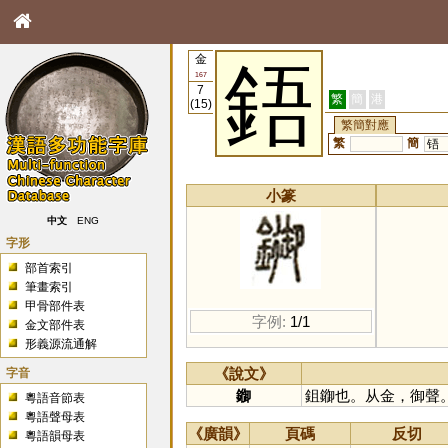
金
鋙
167
7
繁
簡
港
(15)
繁簡對應
繁
簡
铻
小篆
中文
ENG
字形
部首索引
筆畫索引
甲骨部件表
字例:
1/1
金文部件表
形義源流通解
字音
《說文》
䥏
鉏䥏也。从金，御聲
粵語音節表
粵語聲母表
《廣韻》
頁碼
反切
粵語韻母表