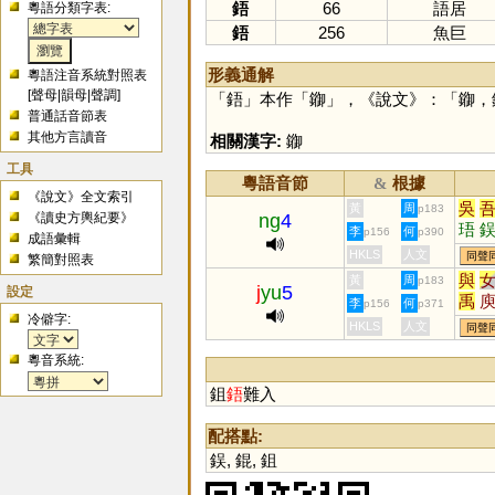
鋙
66
語居
粵語分類字表:
鋙
256
魚巨
形義通解
粵語注音系統對照表
[
聲母
|
韻母
|
聲調
]
「
鋙
」本作「
䥏
」，《說文》：「䥏，
普通話音節表
其他方言讀音
相關漢字:
䥏
工具
粵語音節
根據
&
《說文》全文索引
吳
黃
周
p183
《讀史方輿紀要》
ng
4
珸
李
何
p156
p390
成語彙輯
HKLS
人文
同聲
繁簡對照表
與
黃
周
p183
j
yu
5
設定
禹
李
何
p156
p371
冷僻字:
籹
HKLS
人文
同聲
麌
粵音系統:
祤
鉏
鋙
難入
配搭點:
鋘
,
錕
,
鉏