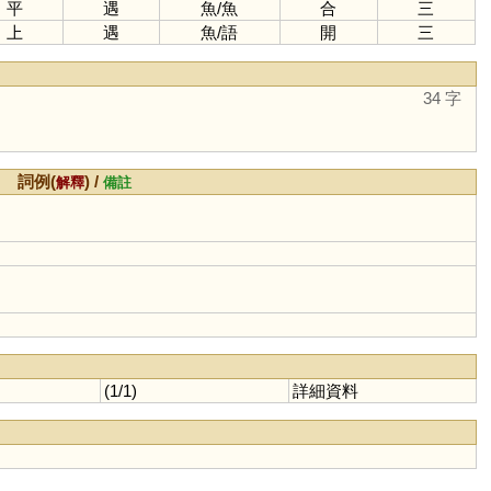
平
遇
魚
/
魚
合
三
上
遇
魚
/
語
開
三
34 字
詞例(
) /
解釋
備註
(1/1)
詳細資料