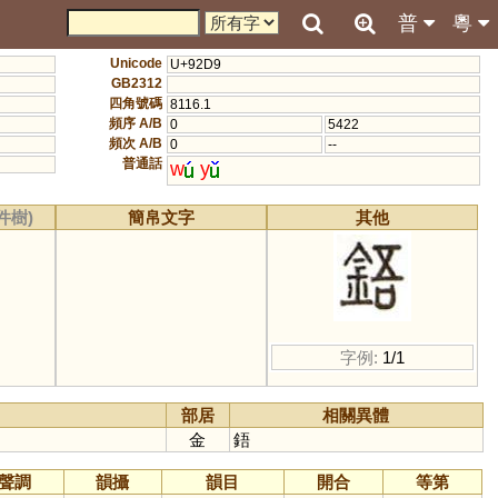
普
粵
Unicode
U+92D9
GB2312
四角號碼
8116.1
頻序 A/B
0
5422
頻次 A/B
0
--
普通話
w
y
件樹)
簡帛文字
其他
字例:
1/1
部居
相關異體
金
鋙
聲調
韻攝
韻目
開合
等第