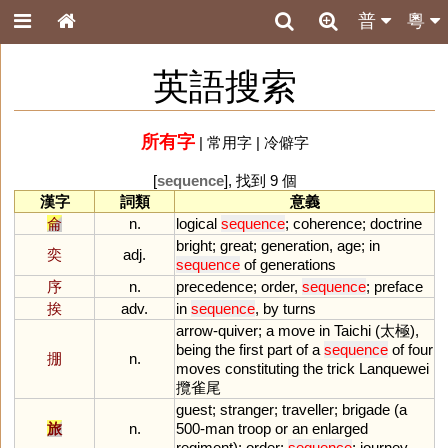
普
粵
英語搜索
所有字
|
常用字
|
冷僻字
[
sequence
], 找到 9 個
漢字
詞類
意義
侖
n.
logical
sequence
;
coherence
;
doctrine
bright
;
great
;
generation
,
age
;
in
奕
adj.
sequence
of
generations
序
n.
precedence
;
order
,
sequence
;
preface
挨
adv.
in
sequence
,
by
turns
arrow
-
quiver
;
a
move
in
Taichi
(太極),
being
the
first
part
of
a
sequence
of
four
掤
n.
moves
constituting
the
trick
Lanquewei
攬雀尾
guest
;
stranger
;
traveller
;
brigade
(
a
旅
n.
500
-
man
troop
or
an
enlarged
regiment
);
order
;
sequence
;
journey