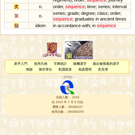
次
n.
order
,
sequence
;
time
;
series
;
interval
series
;
grade
;
degree
;
class
;
order
;
第
n.
sequence
;
graduates
in
ancient
times
順
idiom
in
accordance
with
;
in
sequence
新手入門
使用凡例
字庫統計
隨機漢字
最近被搜索的漢字
鳴謝
製作單位
私隱政策
免責聲明
意見簿
（
管理員
）
在線人數： 3103
自 2014 年 7 月 8 日起
瀏覽人數： 80308167
使用次數： 294360255