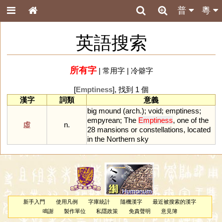
普
粵
英語搜索
所有字
|
常用字
|
冷僻字
[
Emptiness
], 找到 1 個
漢字
詞類
意義
big
mound
(
arch
.);
void
;
emptiness
;
empyrean
;
The
Emptiness
,
one
of
the
虛
n.
28
mansions
or
constellations
,
located
in
the
Northern
sky
新手入門
使用凡例
字庫統計
隨機漢字
最近被搜索的漢字
鳴謝
製作單位
私隱政策
免責聲明
意見簿