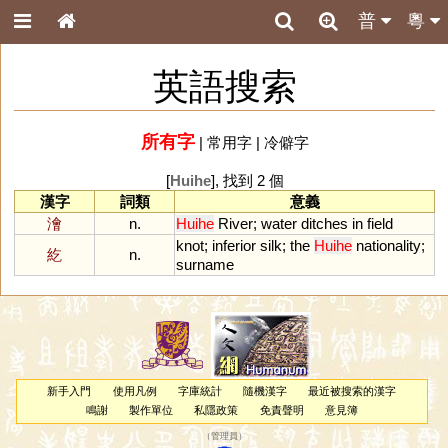
普
粵
英語搜索
所有字
|
常用字
|
冷僻字
[
Huihe
], 找到 2 個
漢字
詞類
意義
澮
n.
Huihe
River
;
water
ditches
in
field
knot
;
inferior
silk
;
the
Huihe
nationality
;
紇
n.
surname
新手入門
使用凡例
字庫統計
隨機漢字
最近被搜索的漢字
鳴謝
製作單位
私隱政策
免責聲明
意見簿
（
管理員
）