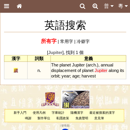
普
粵
英語搜索
所有字
|
常用字
|
冷僻字
[
Jupiter
], 找到 1 個
漢字
詞類
意義
The
planet
Jupiter
(
arch
.),
annual
歲
n.
displacement
of
planet
Jupiter
along
its
orbit
;
year
;
age
;
harvest
新手入門
使用凡例
字庫統計
隨機漢字
最近被搜索的漢字
鳴謝
製作單位
私隱政策
免責聲明
意見簿
（
管理員
）