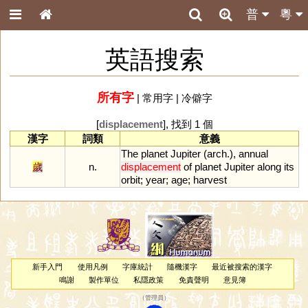
普
粵
英語搜索
所有字
|
常用字
|
冷僻字
[
displacement
], 找到 1 個
漢字
詞類
意義
The
planet
Jupiter
(
arch
.),
annual
歲
n.
displacement
of
planet
Jupiter
along
its
orbit
;
year
;
age
;
harvest
新手入門
使用凡例
字庫統計
隨機漢字
最近被搜索的漢字
鳴謝
製作單位
私隱政策
免責聲明
意見簿
（
管理員
）