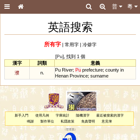
普
粵
英語搜索
所有字
|
常用字
|
冷僻字
[
Pu
], 找到 1 個
漢字
詞類
意義
Pu
River
;
Pu
prefecture
;
county
in
濮
n.
Henan
Province
;
surname
新手入門
使用凡例
字庫統計
隨機漢字
最近被搜索的漢字
鳴謝
製作單位
私隱政策
免責聲明
意見簿
（
管理員
）