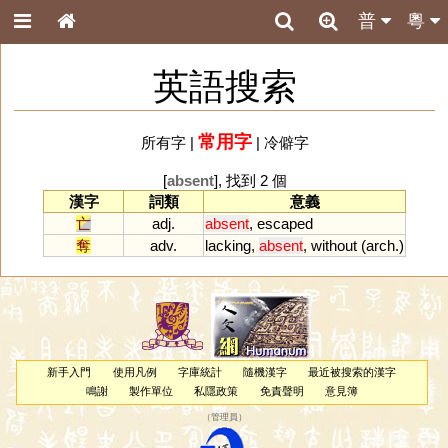
普
粵
英語搜索
常用字
所有字
|
|
冷僻字
[
absent
], 找到 2 個
漢字
詞類
意義
亡
adj.
absent
,
escaped
奪
adv.
lacking
,
absent
,
without
(
arch
.)
新手入門
使用凡例
字庫統計
隨機漢字
最近被搜索的漢字
鳴謝
製作單位
私隱政策
免責聲明
意見簿
（
管理員
）