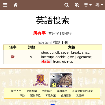
普
粵
英語搜索
所有字
|
常用字
|
冷僻字
[
abstain
], 找到 1 個
漢字
詞類
意義
stop
;
cut
off
,
sever
,
break
,
snap
;
斷
v.
interrupt
;
decide
;
give
judgement
;
abstain
from
,
give
up
新手入門
使用凡例
字庫統計
隨機漢字
最近被搜索的漢字
鳴謝
製作單位
私隱政策
免責聲明
意見簿
（
管理員
）