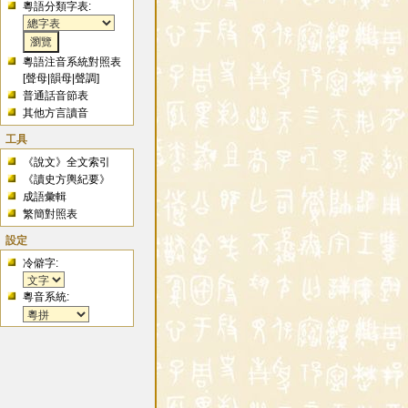
粵語分類字表:
粵語注音系統對照表
[
聲母
|
韻母
|
聲調
]
普通話音節表
其他方言讀音
工具
《說文》全文索引
《讀史方輿紀要》
成語彙輯
繁簡對照表
設定
冷僻字:
粵音系統: