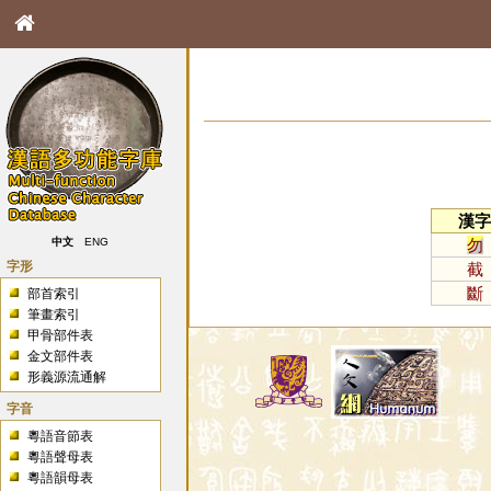
漢字
勿
中文
ENG
字形
截
斷
部首索引
筆畫索引
甲骨部件表
金文部件表
形義源流通解
字音
粵語音節表
粵語聲母表
粵語韻母表