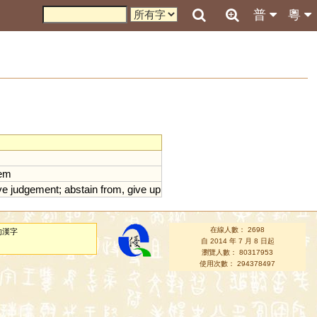
普
粵
em
ve
judgement
;
abstain
from
,
give
up
在線人數： 2698
的漢字
自 2014 年 7 月 8 日起
瀏覽人數： 80317953
使用次數： 294378497