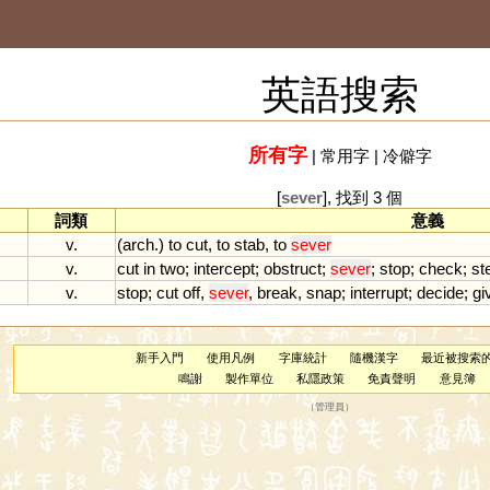
英語搜索
所有字
|
常用字
|
冷僻字
[
sever
], 找到 3 個
詞類
意義
v.
(
arch
.)
to
cut
,
to
stab
,
to
sever
v.
cut
in
two
;
intercept
;
obstruct
;
sever
;
stop
;
check
;
st
v.
stop
;
cut
off
,
sever
,
break
,
snap
;
interrupt
;
decide
;
gi
新手入門
使用凡例
字庫統計
隨機漢字
最近被搜索
鳴謝
製作單位
私隱政策
免責聲明
意見簿
（
管理員
）