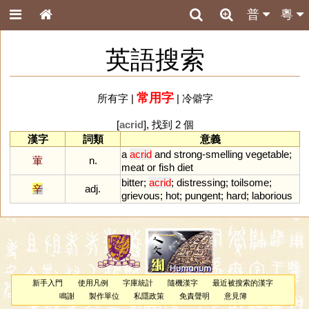
普
粵
英語搜索
常用字
所有字
|
|
冷僻字
[
acrid
], 找到 2 個
漢字
詞類
意義
a
acrid
and
strong
-
smelling
vegetable
;
葷
n.
meat
or
fish
diet
bitter
;
acrid
;
distressing
;
toilsome
;
辛
adj.
grievous
;
hot
;
pungent
;
hard
;
laborious
新手入門
使用凡例
字庫統計
隨機漢字
最近被搜索的漢字
鳴謝
製作單位
私隱政策
免責聲明
意見簿