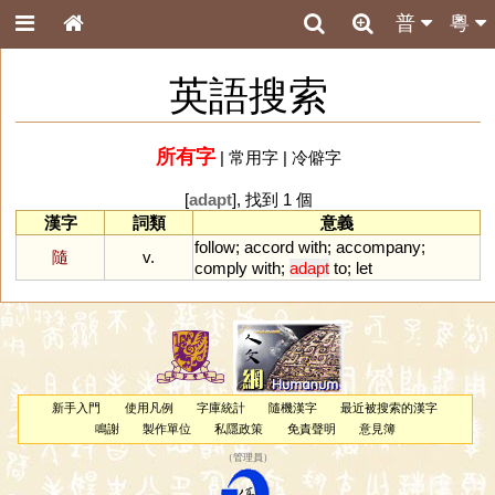
普
粵
英語搜索
所有字
|
常用字
|
冷僻字
[
adapt
], 找到 1 個
漢字
詞類
意義
follow
;
accord
with
;
accompany
;
隨
v.
comply
with
;
adapt
to
;
let
新手入門
使用凡例
字庫統計
隨機漢字
最近被搜索的漢字
鳴謝
製作單位
私隱政策
免責聲明
意見簿
（
管理員
）