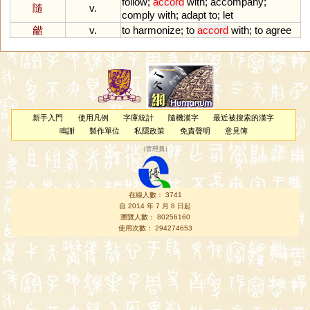
follow
;
accord
with
;
accompany
;
隨
v.
comply
with
;
adapt
to
;
let
龤
v.
to
harmonize
;
to
accord
with
;
to
agree
新手入門
使用凡例
字庫統計
隨機漢字
最近被搜索的漢字
鳴謝
製作單位
私隱政策
免責聲明
意見簿
（
管理員
）
在線人數： 3741
自 2014 年 7 月 8 日起
瀏覽人數： 80256160
使用次數： 294274653