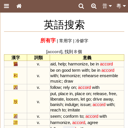
普
粵
英語搜索
所有字
|
常用字
|
冷僻字
[
accord
], 找到 8 個
漢字
詞類
意義
協
v.
aid
,
help
;
harmonize
,
be
in
accord
be
on
good
term
with
;
be
in
accord
和
v.
with
;
harmonize
;
rehearse
ensemble
music
;
draw
因
v.
follow
;
rely
on
;
accord
with
put
,
place
in
,
place
on
;
release
,
free
,
liberate
,
loosen
,
let
go
;
drive
away
,
放
v.
banish
;
indulge
;
issue
;
accord
with
;
reach
to
;
imitate
若
v.
seem
;
conform
to
;
accord
with
諧
v.
harmonize
,
accord
,
agree