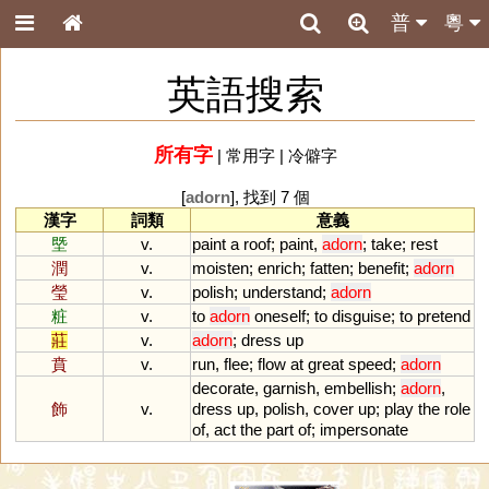
普
粵
英語搜索
所有字
|
常用字
|
冷僻字
[
adorn
], 找到 7 個
漢字
詞類
意義
塈
v.
paint
a
roof
;
paint
,
adorn
;
take
;
rest
潤
v.
moisten
;
enrich
;
fatten
;
benefit
;
adorn
瑩
v.
polish
;
understand
;
adorn
粧
v.
to
adorn
oneself
;
to
disguise
;
to
pretend
莊
v.
adorn
;
dress
up
賁
v.
run
,
flee
;
flow
at
great
speed
;
adorn
decorate
,
garnish
,
embellish
;
adorn
,
飾
v.
dress
up
,
polish
,
cover
up
;
play
the
role
of
,
act
the
part
of
;
impersonate