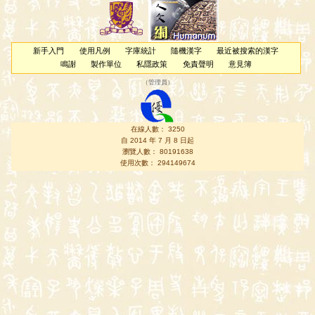
新手入門
使用凡例
字庫統計
隨機漢字
最近被搜索的漢字
鳴謝
製作單位
私隱政策
免責聲明
意見簿
（
管理員
）
在線人數： 3250
自 2014 年 7 月 8 日起
瀏覽人數： 80191638
使用次數： 294149674