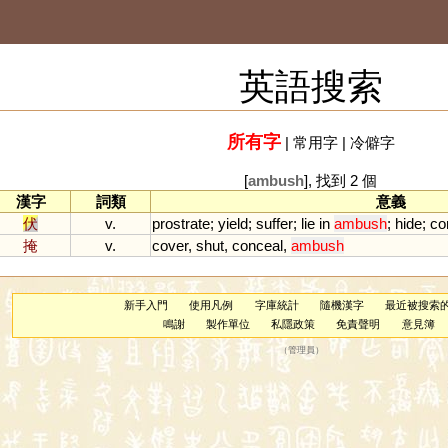
英語搜索
所有字
|
常用字
|
冷僻字
[
ambush
], 找到 2 個
漢字
詞類
意義
伏
v.
prostrate
;
yield
;
suffer
;
lie
in
ambush
;
hide
;
co
掩
v.
cover
,
shut
,
conceal
,
ambush
新手入門
使用凡例
字庫統計
隨機漢字
最近被搜索
鳴謝
製作單位
私隱政策
免責聲明
意見簿
（
管理員
）