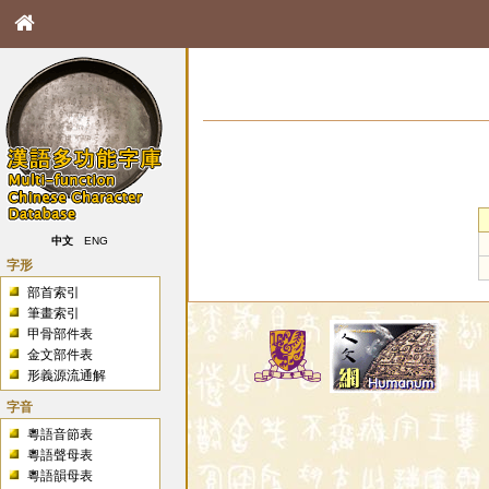
中文
ENG
字形
部首索引
筆畫索引
甲骨部件表
金文部件表
形義源流通解
字音
粵語音節表
粵語聲母表
粵語韻母表