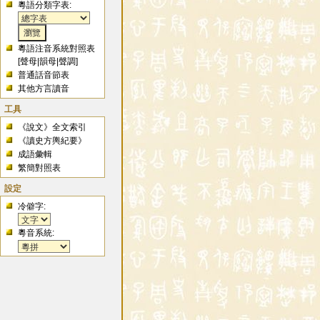
粵語分類字表:
粵語注音系統對照表
[
聲母
|
韻母
|
聲調
]
普通話音節表
其他方言讀音
工具
《說文》全文索引
《讀史方輿紀要》
成語彙輯
繁簡對照表
設定
冷僻字:
粵音系統: