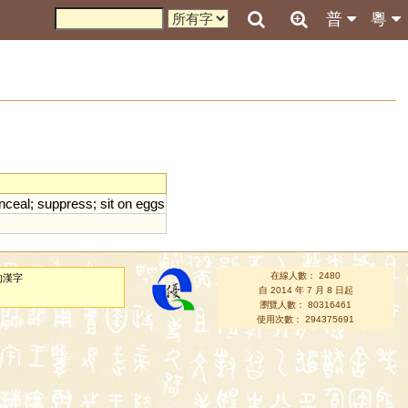
普
粵
nceal
;
suppress
;
sit
on
eggs
在線人數： 2480
的漢字
自 2014 年 7 月 8 日起
瀏覽人數： 80316461
使用次數： 294375691