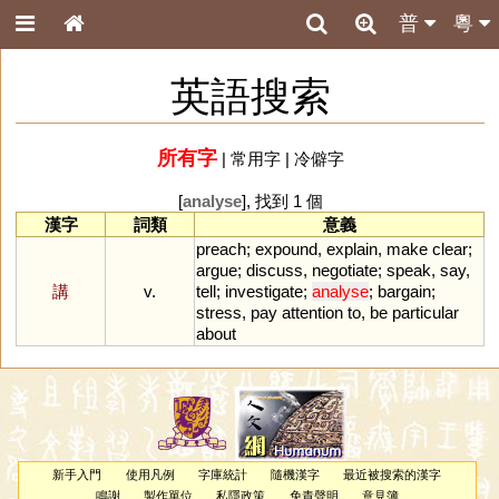
普
粵
英語搜索
所有字
|
常用字
|
冷僻字
[
analyse
], 找到 1 個
漢字
詞類
意義
preach
;
expound
,
explain
,
make
clear
;
argue
;
discuss
,
negotiate
;
speak
,
say
,
講
v.
tell
;
investigate
;
analyse
;
bargain
;
stress
,
pay
attention
to
,
be
particular
about
新手入門
使用凡例
字庫統計
隨機漢字
最近被搜索的漢字
鳴謝
製作單位
私隱政策
免責聲明
意見簿